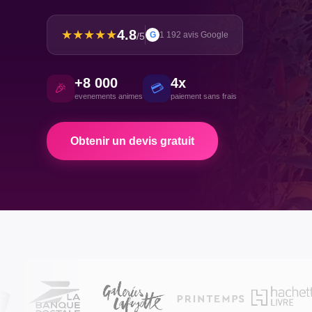
4.8
★★★★★
G
1 192 avis Google
/5
+8 000
4x
🎉
💳
evenements animes
paiement sans frais
Obtenir un devis gratuit