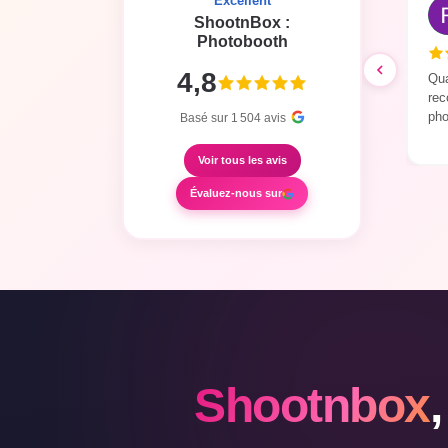
Excellent
ShootnBox :
Photobooth
4,8
Qua
re
pho
Basé sur
1 504
avis
Voir tous les avis
Évaluez-nous sur
Shootnbox