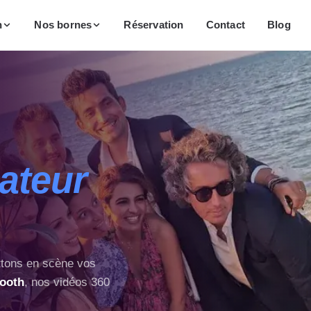
n
Nos bornes
Réservation
Contact
Blog
ateur
ttons en scène vos
booth
, nos
vidéos 360