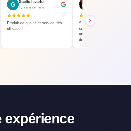
Gaelle levarlet
Axelle
il y a une semaine
il y a une semaine
Produit de qualité et service très
Super pratique pour graver de
efficace !
souvenirs ! En tant qu'invitée 
un mariage c'est une bonne id
de matérialiser des souvenirs 
pouvoir revoir en digitalisé apr
l'événement Je recommande
 expérience