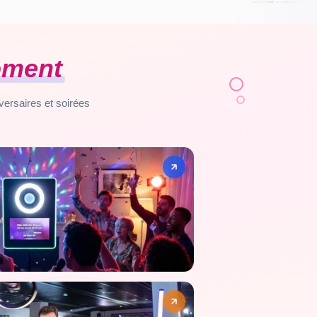
oment
versaires et soirées
e Blind test et Karaoké