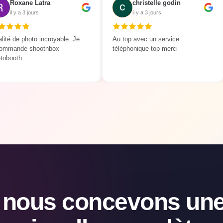
Roxane Latra
christelle godin
il y a 3 jours
il y a 3 jours
lité de photo incroyable. Je
Au top avec un service
commande shootnbox
téléphonique top merci
tobooth
, nous concevons une