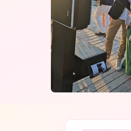
PHOTOBOOTH
Location de photobo
Shootnbox
Des souvenirs photo instantanés pour tous vos