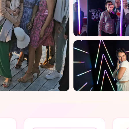
ÉVÉNEMENTS PREMIUM
Shootnbox, votre 
PERSONNALISATION
Louer un photocal
oth avec
 invités