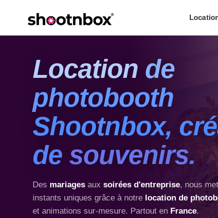
Locatio
Location
de
photobooth
Shootnbox,
cré
de
souvenirs.
Des
mariages
aux
soirées d'entreprise
, nous me
instants uniques grâce à notre
location de photo
et animations sur-mesure. Partout en
France
.