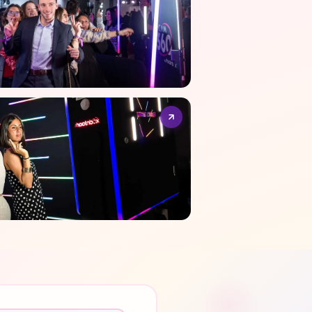
partenaire événementiel
l ou mur photo