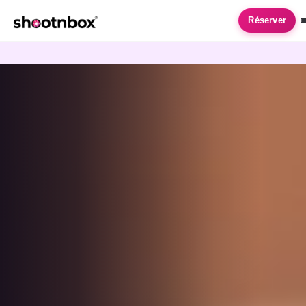
Accueil
›
Karaoke
Réserver