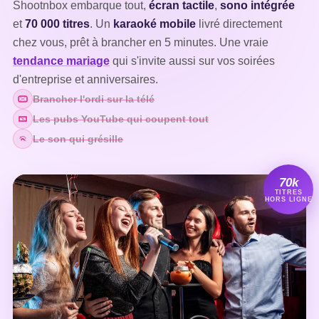
Shootnbox embarque tout,
écran tactile
,
sono intégrée
et
70 000 titres
. Un
karaoké mobile
livré directement
chez vous, prêt à brancher en 5 minutes. Une vraie
tendance mariage
qui s'invite aussi sur vos soirées
d'entreprise et anniversaires.
Brancher l'ordi sur la télé
Les pubs YouTube qui coupent tout
Le son qui grésille
70k
TITRES
HORS LIGNE