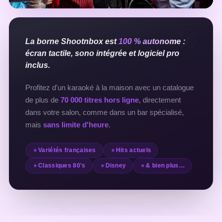
La borne Shootnbox est
100 % autonome
:
écran tactile, sono intégrée et logiciel pro
inclus.
Profitez d'un karaoké à la maison avec un catalogue
de plus de
70 000 titres hors ligne
, directement
dans votre salon, comme dans un bar spécialisé,
mais
sans limite d'heure
.
Variétés françaises
Hits actuels
Classiques 80's
Disney
& bien plus…