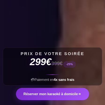
PRIX DE VOTRE SOIRÉE
299€
399€
-25%
💳
Paiement en
4x sans frais
Réserver mon karaoké à domicile