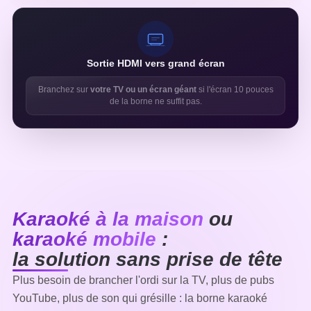
Sortie HDMI vers grand écran
Branchez sur
votre TV ou un écran géant
si l'écran 10 pouces
de la borne ne suffit pas.
Karaoké à la maison
ou
karaoké mobile
:
la solution sans prise de tête
Plus besoin de brancher l'ordi sur la TV, plus de pubs
YouTube, plus de son qui grésille : la borne karaoké