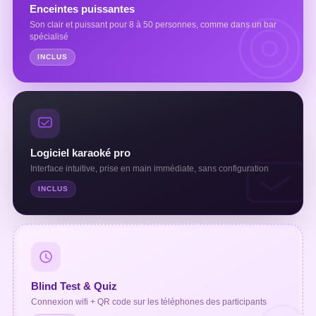
Enceintes puissantes
Son clair et puissant pour 8 à 50 personnes, comme dans un bar
spécialisé
INCLUS
Logiciel karaoké pro
Interface intuitive, prise en main immédiate, sans configuration
INCLUS
Blind Test & Quiz
Connexion wifi + QR code sur les téléphones des participants