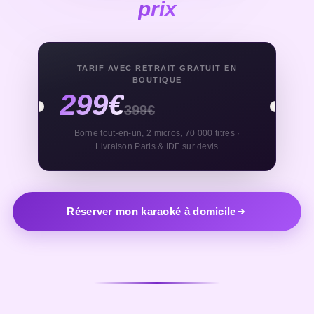
prix
TARIF AVEC RETRAIT GRATUIT EN
BOUTIQUE
299€
399€
Borne tout-en-un, 2 micros, 70 000 titres ·
Livraison Paris & IDF sur devis
Réserver mon karaoké à domicile