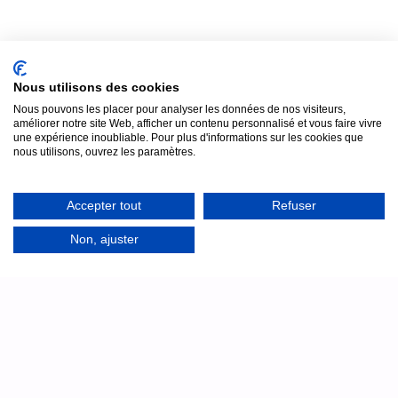
ESTIMER MON PRIX
Nous utilisons des cookies
Nous pouvons les placer pour analyser les données de nos visiteurs,
améliorer notre site Web, afficher un contenu personnalisé et vous faire vivre
une expérience inoubliable. Pour plus d'informations sur les cookies que
nous utilisons, ouvrez les paramètres.
Accepter tout
Refuser
Assistance
7j/7
Non, ajuster
Un doute samedi soir au moment de l'installation au
château ? Notre équipe technique reste joignable par
téléphone, en français, pour vous accompagner en direct.
Technicien disponible jusqu'à 23h : même le
samedi et le dimanche