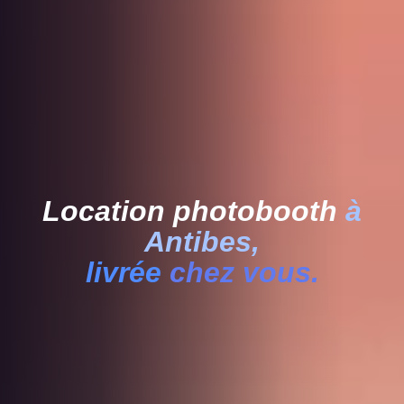
Location photobooth
à
Antibes,
livrée
chez vous.