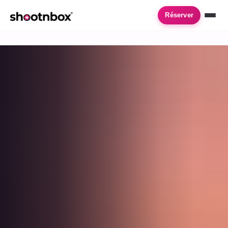
Accueil
›
Location de photobooth
›
Antibes
Réserver