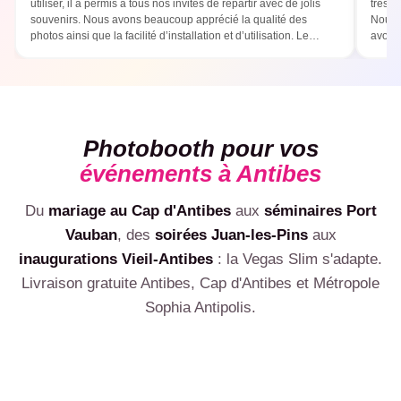
utiliser, il a permis à tous nos invités de repartir avec de jolis
très b
souvenirs. Nous avons beaucoup apprécié la qualité des
Nous 
photos ainsi que la facilité d’installation et d’utilisation. Le
avons 
photobooth a été un vrai succès ! Une prestation que nous
parfai
recommandons sans hésitation :)
templa
Photobooth pour vos
événements à Antibes
Du
mariage au Cap d'Antibes
aux
séminaires Port
💍
Vauban
, des
soirées Juan-les-Pins
aux
🎂
🏢
inaugurations Vieil-Antibes
: la Vegas Slim s'adapte.
Mariage
🎉
Anniversaire
Livraison gratuite Antibes, Cap d'Antibes et Métropole
🎊
Photobooth mariage Antibes, cadre photo aux couleurs des
Entreprise & séminaire
🥂
Photobooth anniversaire Antibes : 30, 40, 50 ans,
mariés
Soirée privée
Sophia Antipolis.
Photobooth entreprise Antibes, photobooth séminaire
impressions illimitées
Inauguration
Soirée déguisée, EVJF, crémaillère, fêtes entre amis à
Antibes, animation B2B
Gala & cocktail VIP
VOIR LE PACK MARIAGE
Photobooth inauguration Antibes : ouverture, lancement
Antibes
VOIR LE PACK ANNIVERSAIRE
Remise de prix, dîner d'affaires Vieil-Antibes, soirée VIP :
produit, vernissage
VOIR LE PACK PRO
prestation premium
ESTIMER MON PRIX
ESTIMER MON PRIX