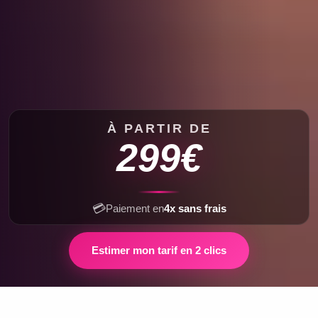
À PARTIR DE
299€
💳
Paiement en
4x sans frais
Estimer mon tarif en 2 clics