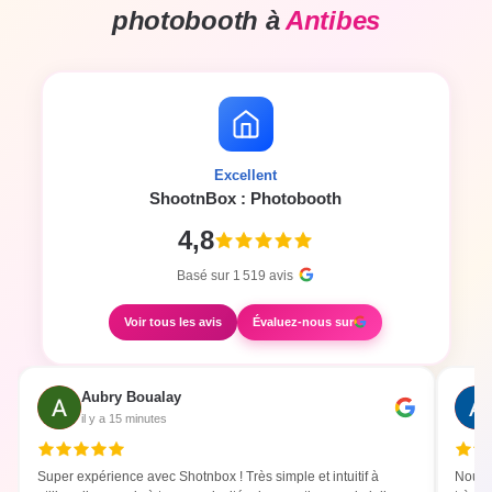
photobooth à
Antibes
Excellent
ShootnBox : Photobooth
4,8
Basé sur
1 519
avis
Voir tous les avis
Évaluez-nous sur
Aubry Boualay
il y a 15 minutes
Super expérience avec Shotnbox ! Très simple et intuitif à
Nous 