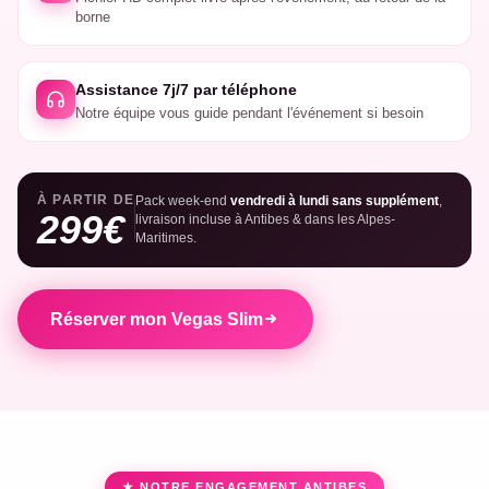
borne
Assistance 7j/7 par téléphone
Notre équipe vous guide pendant l'événement si besoin
À PARTIR DE
Pack week-end
vendredi à lundi sans supplément
,
299€
livraison incluse à Antibes & dans les Alpes-
Maritimes.
Réserver mon Vegas Slim
★ NOTRE ENGAGEMENT ANTIBES