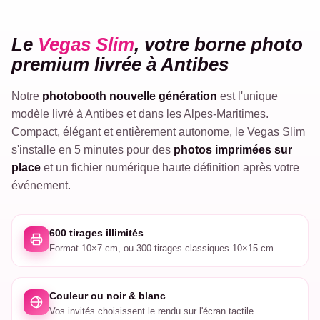
VEGAS
Le
Vegas Slim
, votre borne photo
SLIM
premium livrée à Antibes
Notre
photobooth nouvelle génération
est l'unique
modèle livré à Antibes et dans les Alpes-Maritimes.
Compact, élégant et entièrement autonome, le Vegas Slim
s'installe en 5 minutes pour des
photos imprimées sur
place
et un fichier numérique haute définition après votre
événement.
600 tirages illimités
Format 10×7 cm, ou 300 tirages classiques 10×15 cm
Couleur ou noir & blanc
Vos invités choisissent le rendu sur l'écran tactile