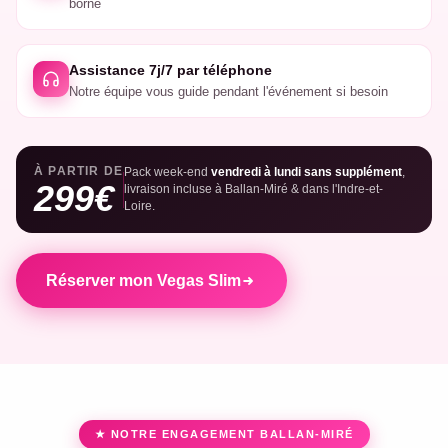
borne
Assistance 7j/7 par téléphone
Notre équipe vous guide pendant l'événement si besoin
À PARTIR DE
Pack week-end
vendredi à lundi sans supplément
,
299€
livraison incluse à Ballan-Miré & dans l'Indre-et-
Loire.
Réserver mon Vegas Slim
★ NOTRE ENGAGEMENT BALLAN-MIRÉ