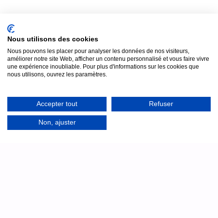
Nous utilisons des cookies
Nous pouvons les placer pour analyser les données de nos visiteurs,
améliorer notre site Web, afficher un contenu personnalisé et vous faire vivre
une expérience inoubliable. Pour plus d'informations sur les cookies que
nous utilisons, ouvrez les paramètres.
Accepter tout
Refuser
Assistance
7j/7
Non, ajuster
Un doute samedi soir au moment de l'installation au
château ? Notre équipe technique reste joignable par
téléphone, en français, pour vous accompagner en direct.
Technicien disponible jusqu'à 23h : même le
samedi et le dimanche
Nous appeler