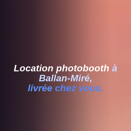
Location photobooth
à
Ballan-Miré,
livrée
chez vous.