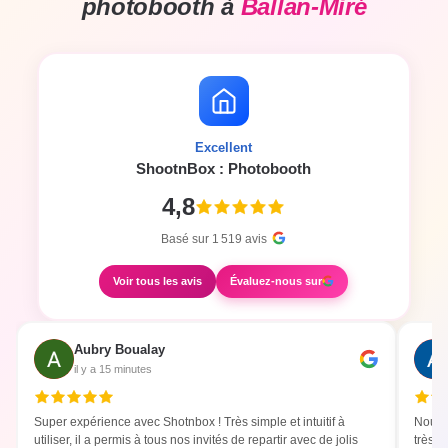
photobooth à
Ballan-Miré
Excellent
ShootnBox : Photobooth
4,8
Basé sur
1 519
avis
Voir tous les avis
Évaluez-nous sur
Aubry Boualay
il y a 15 minutes
Super expérience avec Shotnbox ! Très simple et intuitif à
Nous 
utiliser, il a permis à tous nos invités de repartir avec de jolis
très b