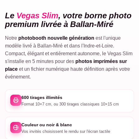
VEGAS
Le
Vegas Slim
, votre borne photo
SLIM
premium livrée à Ballan-Miré
Notre
photobooth nouvelle génération
est l'unique
modèle livré à Ballan-Miré et dans l'Indre-et-Loire.
Compact, élégant et entièrement autonome, le Vegas Slim
s'installe en 5 minutes pour des
photos imprimées sur
place
et un fichier numérique haute définition après votre
événement.
600 tirages illimités
Format 10×7 cm, ou 300 tirages classiques 10×15 cm
Couleur ou noir & blanc
Vos invités choisissent le rendu sur l'écran tactile