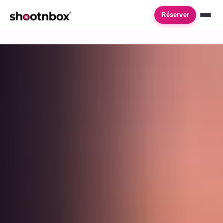
Accueil
›
Location de photobooth
›
Ballan Mire
Réserver