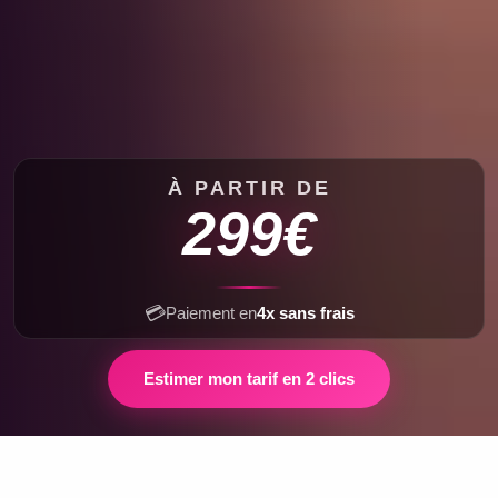
À PARTIR DE
299€
💳
Paiement en
4x sans frais
Estimer mon tarif en 2 clics