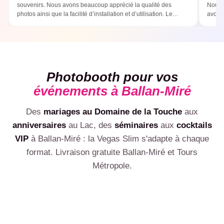
souvenirs. Nous avons beaucoup apprécié la qualité des
Nous 
photos ainsi que la facilité d’installation et d’utilisation. Le
avons 
photobooth a été un vrai succès ! Une prestation que nous
parfai
recommandons sans hésitation :)
templa
Photobooth pour vos
événements à Ballan-Miré
Des
mariages au Domaine de la Touche
aux
💍
anniversaires
au Lac, des
séminaires
aux
cocktails
🎂
🏢
VIP
à Ballan-Miré : la Vegas Slim s'adapte à chaque
Mariage
🎉
Anniversaire
format. Livraison gratuite Ballan-Miré et Tours
🎊
Photobooth mariage Ballan-Miré, cadre photo aux couleurs
Entreprise & séminaire
🥂
Photobooth anniversaire Ballan-Miré : 30, 40, 50 ans,
des mariés
Soirée privée
Métropole.
Photobooth entreprise Ballan-Miré, photobooth séminaire
impressions illimitées
Inauguration
Soirée déguisée, EVJF, crémaillère, fêtes entre amis à
Ballan-Miré, animation B2B
Gala & cocktail VIP
VOIR LE PACK MARIAGE
Photobooth inauguration Ballan-Miré : ouverture,
Ballan-Miré
VOIR LE PACK ANNIVERSAIRE
Remise de prix, dîner d'affaires Centre, soirée VIP :
lancement produit, vernissage
VOIR LE PACK PRO
prestation premium
ESTIMER MON PRIX
ESTIMER MON PRIX
ESTIMER MON PRIX