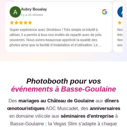
Aubry Boualay
il y a 15 minutes
Super expérience avec Shotnbox ! Très simple et intuitif à
Nous 
utiliser, il a permis à tous nos invités de repartir avec de jolis
très b
souvenirs. Nous avons beaucoup apprécié la qualité des
Nous 
photos ainsi que la facilité d’installation et d’utilisation. Le
avons 
photobooth a été un vrai succès ! Une prestation que nous
parfai
recommandons sans hésitation :)
templa
Photobooth pour vos
événements à Basse-Goulaine
Des
mariages au Château de Goulaine
aux
dîners
œnotouristiques
AOC Muscadet, des
anniversaires
💍
en domaine viticole aux
séminaires d'entreprise
à
🎂
🏢
Basse-Goulaine : la Vegas Slim s'adapte à chaque
Mariage