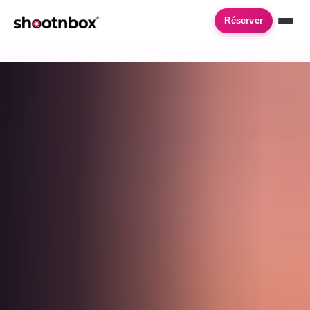
Accueil
›
Location de photobooth
›
Basse Goulaine
Réserver