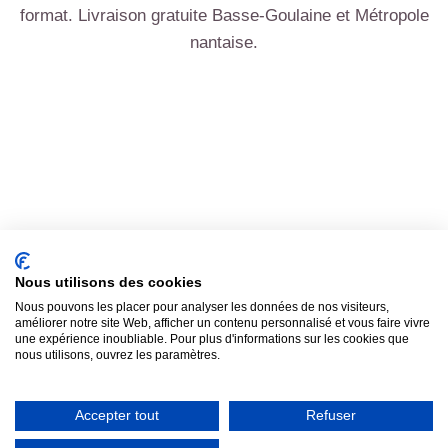
🎉
Anniversaire
format. Livraison gratuite Basse-Goulaine et Métropole
🎊
Photobooth mariage Basse-Goulaine, cadre photo aux
Entreprise & séminaire
🥂
Photobooth anniversaire Basse-Goulaine : 30, 40, 50 ans,
couleurs des mariés
Soirée privée
nantaise.
Photobooth entreprise Basse-Goulaine, photobooth
impressions illimitées
Inauguration
Soirée déguisée, EVJF, crémaillère, fêtes entre amis à
séminaire Basse-Goulaine, animation B2B
Gala & cocktail VIP
VOIR LE PACK MARIAGE
Photobooth inauguration Basse-Goulaine : ouverture,
Basse-Goulaine
VOIR LE PACK ANNIVERSAIRE
Remise de prix, dîner d'affaires Euronantes, soirée VIP :
lancement produit, vernissage
VOIR LE PACK PRO
prestation premium
ESTIMER MON PRIX
ESTIMER MON PRIX
ESTIMER MON PRIX
Nous utilisons des cookies
Nous pouvons les placer pour analyser les données de nos visiteurs,
améliorer notre site Web, afficher un contenu personnalisé et vous faire vivre
une expérience inoubliable. Pour plus d'informations sur les cookies que
nous utilisons, ouvrez les paramètres.
Assistance
7j/7
Accepter tout
Refuser
Un doute samedi soir au moment de l'installation au