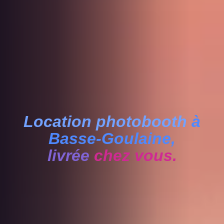
Location photobooth
à
Basse-Goulaine,
livrée
chez vous.