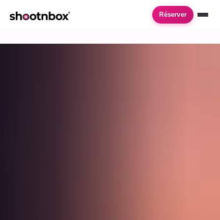
Accueil
›
Location de photobooth
›
Floirac
Réserver