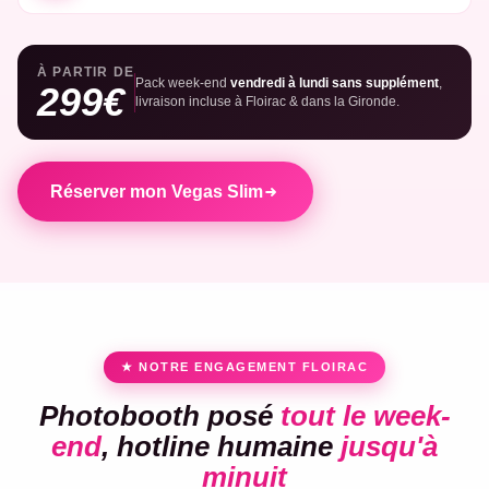
À PARTIR DE
Pack week-end
vendredi à lundi sans supplément
,
299€
livraison incluse à Floirac & dans la Gironde.
Réserver mon Vegas Slim
★ NOTRE ENGAGEMENT FLOIRAC
Photobooth posé
tout le week-
end
, hotline humaine
jusqu'à
minuit