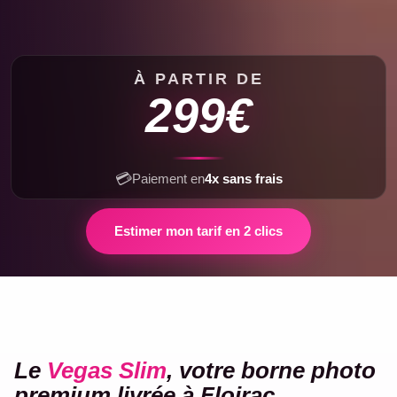
À PARTIR DE
299€
💳
Paiement en
4x sans frais
Estimer mon tarif en 2 clics
VEGAS
Le
Vegas Slim
, votre borne photo
SLIM
premium livrée à Floirac