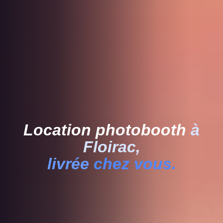
Location photobooth
à
Floirac,
livrée
chez vous.