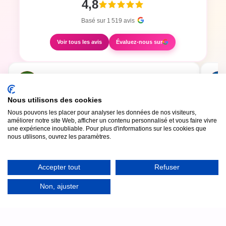
4,8
Basé sur
1 519
avis
Voir tous les avis
Évaluez-nous sur
Aubry Boualay
il y a 15 minutes
Nous utilisons des cookies
Nous pouvons les placer pour analyser les données de nos visiteurs,
Super expérience avec Shotnbox ! Très simple et intuitif à
Nous 
améliorer notre site Web, afficher un contenu personnalisé et vous faire vivre
utiliser, il a permis à tous nos invités de repartir avec de jolis
très b
une expérience inoubliable. Pour plus d'informations sur les cookies que
souvenirs. Nous avons beaucoup apprécié la qualité des
Nous 
nous utilisons, ouvrez les paramètres.
photos ainsi que la facilité d’installation et d’utilisation. Le
avons 
photobooth a été un vrai succès ! Une prestation que nous
parfai
recommandons sans hésitation :)
templa
Accepter tout
Refuser
Non, ajuster
Photobooth pour vos
événements à Floirac