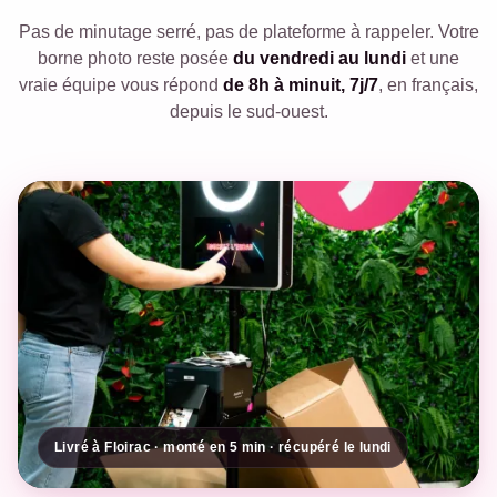
Pas de minutage serré, pas de plateforme à rappeler. Votre
borne photo reste posée
du vendredi au lundi
et une
vraie équipe vous répond
de 8h à minuit, 7j/7
, en français,
depuis le sud-ouest.
Livré à Floirac · monté en 5 min · récupéré le lundi