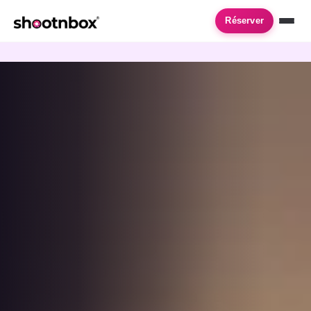
Accueil
›
Location de photobooth
›
Gentilly
Réserver