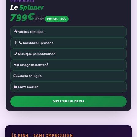
VIDÉOBOOTH
Le
Spinner
799€
899€
PROMO 2026
🎥
Vidéos illimitées
👨‍🔧
Technicien présent
🎵
Musique personnalisée
📲
Partage instantané
🌐
Galerie en ligne
🐌
Slow motion
OBTENIR UN DEVIS
LE RING · SANS IMPRESSION