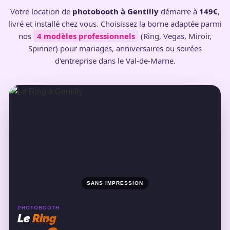
Votre location de
photobooth à Gentilly
démarre à
149€
,
livré et installé chez vous. Choisissez la borne adaptée parmi
nos
4 modèles professionnels
(Ring, Vegas, Miroir,
Spinner) pour mariages, anniversaires ou soirées
d'entreprise dans le Val-de-Marne.
SANS IMPRESSION
PHOTOBOOTH
Le
Ring