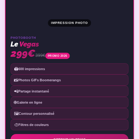
IMPRESSION PHOTO
PHOTOBOOTH
Le
Vegas
299€
399€
PROMO 2026
🖨️
600 impressions
📸
Photos GIFs Boomerangs
📲
Partage instantané
🌐
Galerie en ligne
🖼️
Contour personnalisé
🎨
Filtres de couleurs