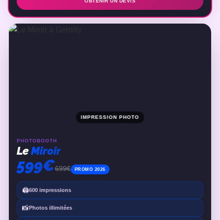
OBTENIR UN DEVIS
IMPRESSION PHOTO
PHOTOBOOTH
Le
Miroir
599€
699€
PROMO 2026
🖨️
600 impressions
📸
Photos illimitées