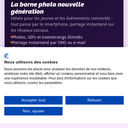
La borne photo nouvelle
génération
Idéale pour les jeunes et les événements connectés :
tout passe par le smartphone, partage instantané sur
les réseaux sociaux.
Photos, GIFs et boomerangs illimités
Partage instantané par SMS ou e-mail
Galerie en ligne pour tous les invités
Filtres et déguisements virtuels
Installation 100% autonome
Nous utilisons des cookies
Voir la fiche complète du Ring →
Nous pouvons les placer pour analyser les données de nos visiteurs,
améliorer notre site Web, afficher un contenu personnalisé et vous faire vivre
Tous nos photobooths professionnels
une expérience inoubliable. Pour plus d'informations sur les cookies que
nous utilisons, ouvrez les paramètres.
Accepter tout
Refuser
LE VEGAS · BEST-SELLER
Le photobooth le plus loué en
Non, ajuster
France
La référence des mariages et événements : 600 tirages