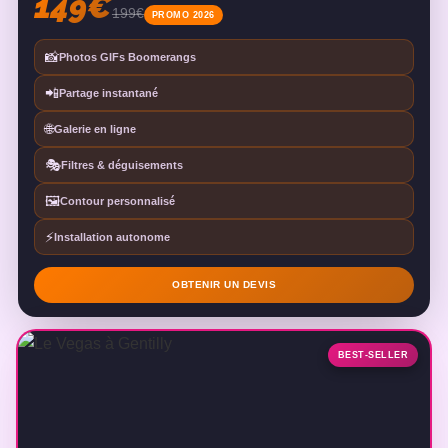
149€
199€
PROMO 2026
📸
Photos GIFs Boomerangs
📲
Partage instantané
🌐
Galerie en ligne
🎭
Filtres & déguisements
🖼️
Contour personnalisé
⚡
Installation autonome
OBTENIR UN DEVIS
BEST-SELLER