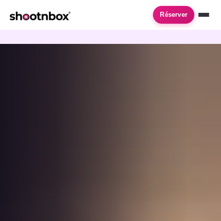
Accueil
›
Location de photobooth
›
L Hay Les Roses
Réserver