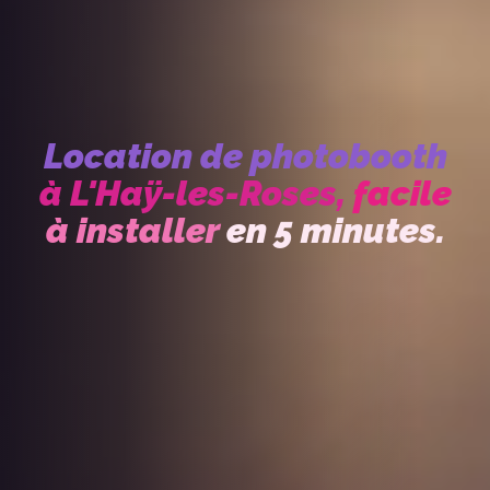
Location de photobooth
à L'Haÿ-les-Roses,
facile
à installer
en 5 minutes.