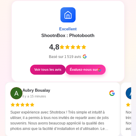
Excellent
ShootnBox : Photobooth
4,8
Basé sur
1 519
avis
Voir tous les avis
Évaluez-nous sur
Aubry Boualay
il y a 15 minutes
Super expérience avec Shotnbox ! Très simple et intuitif à
Nous 
utiliser, il a permis à tous nos invités de repartir avec de jolis
très b
souvenirs. Nous avons beaucoup apprécié la qualité des
Nous 
photos ainsi que la facilité d’installation et d’utilisation. Le
avons 
photobooth a été un vrai succès ! Une prestation que nous
parfai