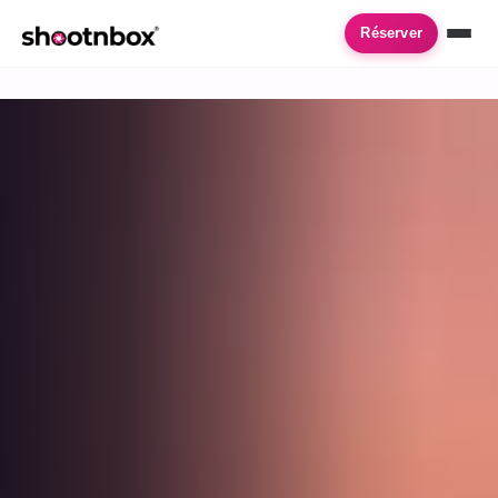
Accueil
›
Location de photobooth
›
Mauguio
Réserver