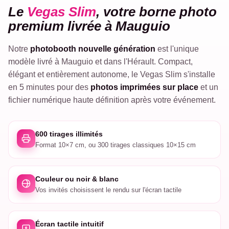
VEGAS
Le
Vegas Slim
, votre borne photo
SLIM
premium livrée à Mauguio
Notre
photobooth nouvelle génération
est l'unique
modèle livré à Mauguio et dans l'Hérault. Compact,
élégant et entièrement autonome, le Vegas Slim s'installe
en 5 minutes pour des
photos imprimées sur place
et un
fichier numérique haute définition après votre événement.
600 tirages illimités
Format 10×7 cm, ou 300 tirages classiques 10×15 cm
Couleur ou noir & blanc
Vos invités choisissent le rendu sur l'écran tactile
Écran tactile intuitif