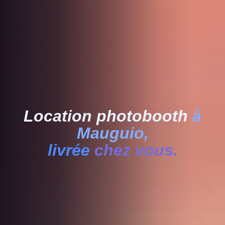
Location photobooth
à
Mauguio,
livrée
chez vous.