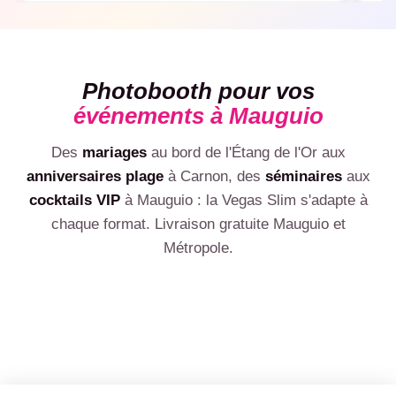
recommandons sans hésitation :)
templa
Photobooth pour vos
événements à Mauguio
Des
mariages
au bord de l'Étang de l'Or aux
💍
anniversaires plage
à Carnon, des
séminaires
aux
🎂
🏢
cocktails VIP
à Mauguio : la Vegas Slim s'adapte à
Mariage
🎉
Anniversaire
chaque format. Livraison gratuite Mauguio et
🎊
Photobooth mariage Mauguio, cadre photo aux couleurs
Entreprise & séminaire
🥂
Photobooth anniversaire Mauguio : 30, 40, 50 ans,
des mariés
Soirée privée
Métropole.
Photobooth entreprise Mauguio, photobooth séminaire
impressions illimitées
Inauguration
Soirée déguisée, EVJF, crémaillère, fêtes entre amis à
Mauguio, animation B2B
Gala & cocktail VIP
VOIR LE PACK MARIAGE
Photobooth inauguration Mauguio : ouverture, lancement
Mauguio
VOIR LE PACK ANNIVERSAIRE
Remise de prix, dîner d'affaires Centre, soirée VIP :
produit, vernissage
VOIR LE PACK PRO
prestation premium
ESTIMER MON PRIX
ESTIMER MON PRIX
ESTIMER MON PRIX