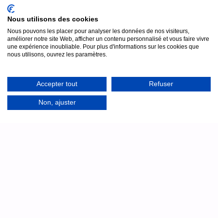
Nous utilisons des cookies
Nous pouvons les placer pour analyser les données de nos visiteurs,
améliorer notre site Web, afficher un contenu personnalisé et vous faire vivre
une expérience inoubliable. Pour plus d'informations sur les cookies que
nous utilisons, ouvrez les paramètres.
Accepter tout
Refuser
Assistance
7j/7
Non, ajuster
Un doute samedi soir au moment de l'installation au
château ? Notre équipe technique reste joignable par
téléphone, en français, pour vous accompagner en direct.
Technicien disponible jusqu'à 23h : même le
samedi et le dimanche
Nous appeler