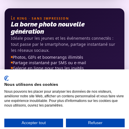
LE RING · SANS IMPRESSION
La borne photo nouvelle
génération
Idéale pour les jeunes et les événements connectés :
tout passe par le smartphone, partage instantané sur
les réseaux sociaux.
Photos, GIFs et boomerangs illimités
Partage instantané par SMS ou e-mail
Galerie en ligne pour tous les invités
Filtres et déguisements virtuels
Installation 100% autonome
Voir la fiche complète du Ring →
Nous utilisons des cookies
Nous pouvons les placer pour analyser les données de nos visiteurs,
améliorer notre site Web, afficher un contenu personnalisé et vous faire vivre
Comparer les modèles disponibles
une expérience inoubliable. Pour plus d'informations sur les cookies que
nous utilisons, ouvrez les paramètres.
Accepter tout
Refuser
LE VEGAS · BEST-SELLER