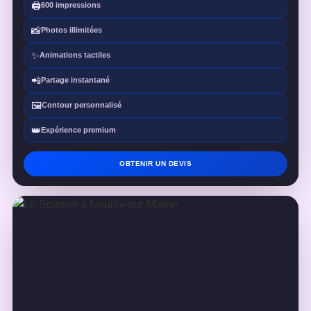
🖨️
600 impressions
📸
Photos illimitées
✨
Animations tactiles
📲
Partage instantané
🖼️
Contour personnalisé
👑
Expérience premium
OBTENIR UN DEVIS