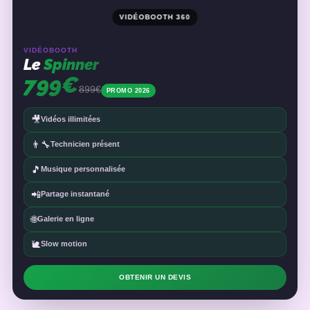
VIDÉOBOOTH 360
VIDÉOBOOTH
Le
Spinner
799€
899€
PROMO 2026
🎥
Vidéos illimitées
👨‍🔧
Technicien présent
🎵
Musique personnalisée
📲
Partage instantané
🌐
Galerie en ligne
🐌
Slow motion
OBTENIR UN DEVIS