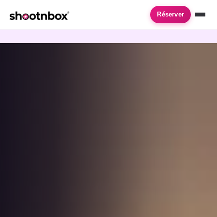
Accueil
›
Location de photobooth
›
Neuilly Sur Marne
Réserver