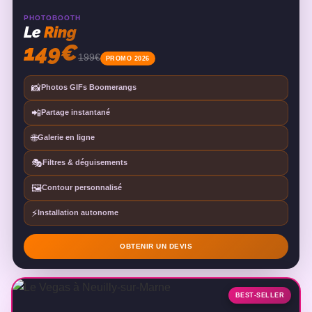
PHOTOBOOTH
Le
Ring
149€
199€
PROMO 2026
📸
Photos GIFs Boomerangs
📲
Partage instantané
🌐
Galerie en ligne
🎭
Filtres & déguisements
🖼️
Contour personnalisé
⚡
Installation autonome
OBTENIR UN DEVIS
BEST-SELLER