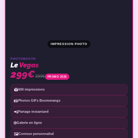
IMPRESSION PHOTO
PHOTOBOOTH
Le
Vegas
299€
399€
PROMO 2026
🖨️
600 impressions
📸
Photos GIFs Boomerangs
📲
Partage instantané
🌐
Galerie en ligne
🖼️
Contour personnalisé