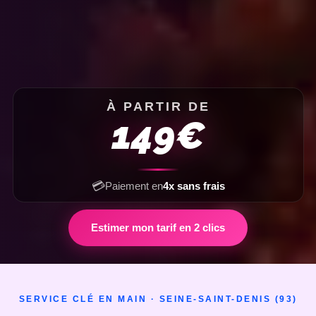
À PARTIR DE
149€
💳
Paiement en
4x sans frais
Estimer mon tarif en 2 clics
SERVICE CLÉ EN MAIN · SEINE-SAINT-DENIS (93)