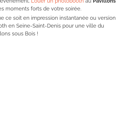
e événement.
Louer un photobooth
au
Pavillons
es moments forts de votre soirée.
que ce soit en impression instantanée ou version
th en Seine-Saint-Denis pour une ville du
lons sous Bois
!