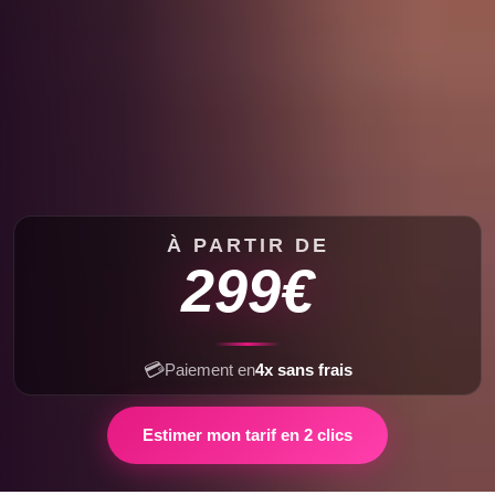
À PARTIR DE
299€
💳
Paiement en
4x sans frais
Estimer mon tarif en 2 clics