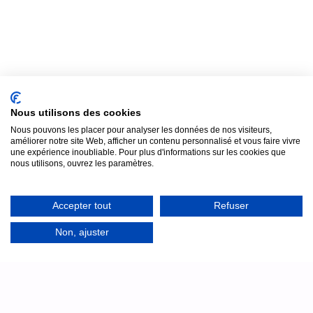
ESTIMER MON PRIX
ESTIMER MON PRIX
Nous utilisons des cookies
Nous pouvons les placer pour analyser les données de nos visiteurs,
améliorer notre site Web, afficher un contenu personnalisé et vous faire vivre
une expérience inoubliable. Pour plus d'informations sur les cookies que
nous utilisons, ouvrez les paramètres.
Assistance
7j/7
Accepter tout
Refuser
Un doute samedi soir au moment de l'installation au
château ? Notre équipe technique reste joignable par
Non, ajuster
téléphone, en français, pour vous accompagner en direct.
Technicien disponible jusqu'à 23h : même le
samedi et le dimanche