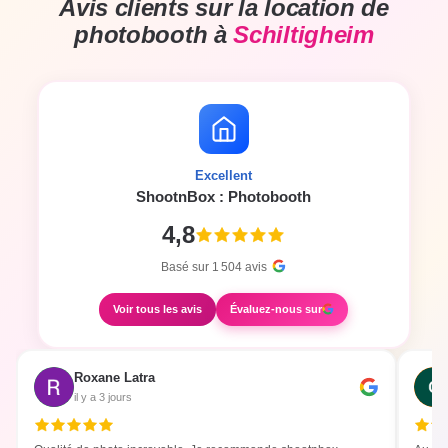
Avis clients sur la location de
photobooth à
Schiltigheim
Excellent
ShootnBox : Photobooth
4,8
Basé sur
1 504
avis
Voir tous les avis
Évaluez-nous sur
Roxane Latra
il y a 3 jours