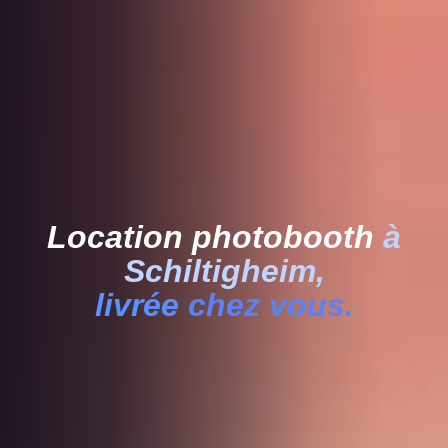
Location photobooth
à
Schiltigheim,
livrée
chez vous.