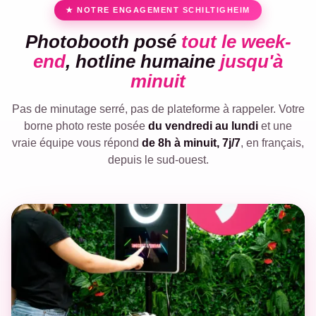
★ NOTRE ENGAGEMENT SCHILTIGHEIM
Photobooth posé
tout le week-
end
, hotline humaine
jusqu'à
minuit
Pas de minutage serré, pas de plateforme à rappeler. Votre
borne photo reste posée
du vendredi au lundi
et une
vraie équipe vous répond
de 8h à minuit, 7j/7
, en français,
depuis le sud-ouest.