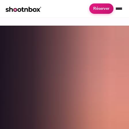
Accueil
›
Location de photobooth
›
Schiltigheim
Réserver