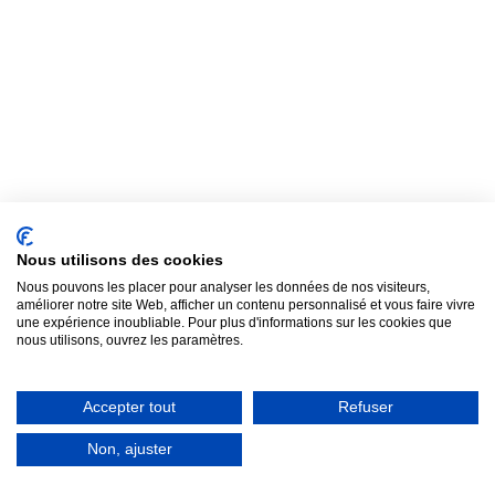
Soirée déguisée, EVJF, crémaillère, fêtes entre amis à
Tournefeuille, animation B2B
Gala & cocktail VIP
VOIR LE PACK MARIAGE
Photobooth inauguration Tournefeuille : ouverture,
Tournefeuille
VOIR LE PACK ANNIVERSAIRE
Remise de prix, dîner d'affaires Compans-Caffarelli, soirée
lancement produit, vernissage
VOIR LE PACK PRO
VIP : prestation premium
ESTIMER MON PRIX
ESTIMER MON PRIX
ESTIMER MON PRIX
Nous utilisons des cookies
Nous pouvons les placer pour analyser les données de nos visiteurs,
améliorer notre site Web, afficher un contenu personnalisé et vous faire vivre
une expérience inoubliable. Pour plus d'informations sur les cookies que
nous utilisons, ouvrez les paramètres.
Assistance
7j/7
Accepter tout
Refuser
Un doute samedi soir au moment de l'installation au
château ? Notre équipe technique reste joignable par
Non, ajuster
téléphone, en français, pour vous accompagner en direct.