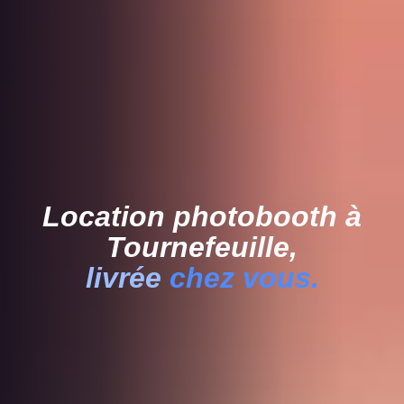
Location photobooth
à
Tournefeuille,
livrée
chez vous.