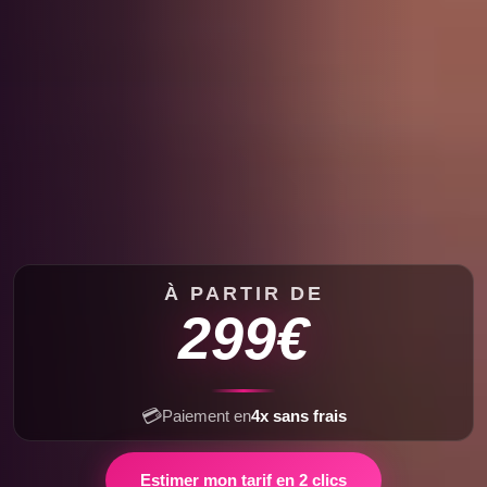
À PARTIR DE
299€
💳
Paiement en
4x sans frais
Estimer mon tarif en 2 clics