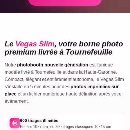
VEGAS
Le
Vegas Slim
, votre borne photo
SLIM
premium livrée à Tournefeuille
Notre
photobooth nouvelle génération
est l'unique
modèle livré à Tournefeuille et dans la Haute-Garonne.
Compact, élégant et entièrement autonome, le Vegas Slim
s'installe en 5 minutes pour des
photos imprimées sur
place
et un fichier numérique haute définition après votre
événement.
600 tirages illimités
Format 10×7 cm, ou 300 tirages classiques 10×15 cm