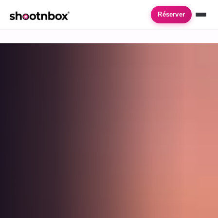
Accueil
›
Location de photobooth
›
Tournefeuille
Réserver