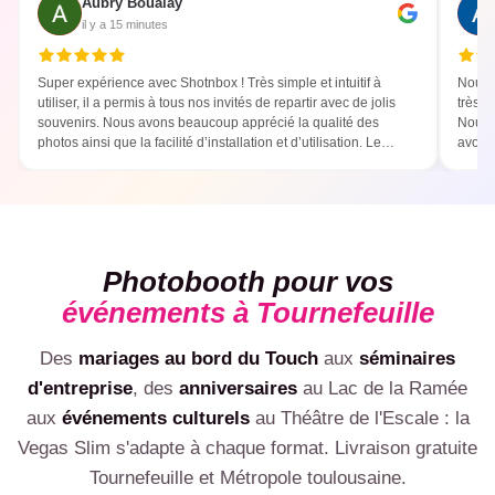
Aubry Boualay
il y a 15 minutes
Super expérience avec Shotnbox ! Très simple et intuitif à
Nous 
utiliser, il a permis à tous nos invités de repartir avec de jolis
très b
souvenirs. Nous avons beaucoup apprécié la qualité des
Nous 
photos ainsi que la facilité d’installation et d’utilisation. Le
avons 
photobooth a été un vrai succès ! Une prestation que nous
parfai
recommandons sans hésitation :)
templa
Photobooth pour vos
événements à Tournefeuille
Des
mariages au bord du Touch
aux
séminaires
💍
d'entreprise
, des
anniversaires
au Lac de la Ramée
🎂
🏢
aux
événements culturels
au Théâtre de l'Escale : la
Mariage
🎉
Anniversaire
Vegas Slim s'adapte à chaque format. Livraison gratuite
🎊
Photobooth mariage Tournefeuille, cadre photo aux
Entreprise & séminaire
🥂
Photobooth anniversaire Tournefeuille : 30, 40, 50 ans,
couleurs des mariés
Soirée privée
Tournefeuille et Métropole toulousaine.
Photobooth entreprise Tournefeuille, photobooth séminaire
impressions illimitées
Inauguration