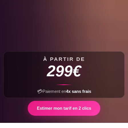
À PARTIR DE
299€
💳
Paiement en
4x sans frais
Estimer mon tarif en 2 clics