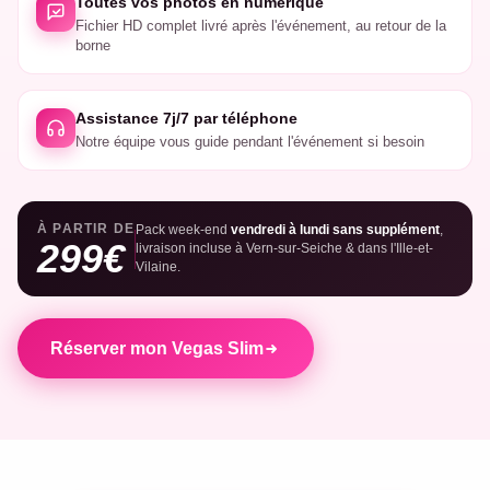
Toutes vos photos en numérique
Fichier HD complet livré après l'événement, au retour de la
borne
Assistance 7j/7 par téléphone
Notre équipe vous guide pendant l'événement si besoin
À PARTIR DE
Pack week-end
vendredi à lundi sans supplément
,
299€
livraison incluse à Vern-sur-Seiche & dans l'Ille-et-
Vilaine.
Réserver mon Vegas Slim