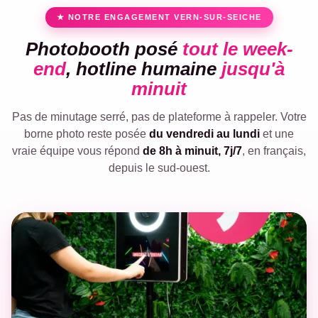
★ NOTRE ENGAGEMENT VERN-SUR-SEICHE
Photobooth posé
tout le week-
end
, hotline humaine
jusqu'à
minuit
Pas de minutage serré, pas de plateforme à rappeler. Votre
borne photo reste posée
du vendredi au lundi
et une
vraie équipe vous répond
de 8h à minuit, 7j/7
, en français,
depuis le sud-ouest.