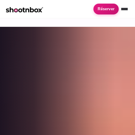
Accueil
›
Location de photobooth
›
Vern Sur Seiche
Réserver