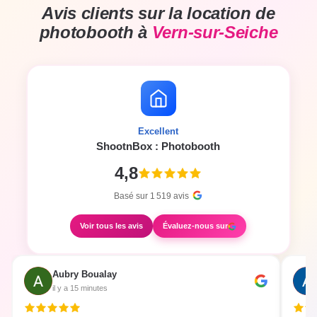
Avis clients sur la location de
photobooth à
Vern-sur-Seiche
Excellent
ShootnBox : Photobooth
4,8
Basé sur
1 519
avis
Voir tous les avis
Évaluez-nous sur
Aubry Boualay
il y a 15 minutes