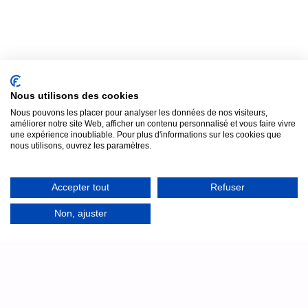
ESTIMER MON PRIX
ESTIMER MON PRIX
ESTIMER MON PRIX
Nous utilisons des cookies
Nous pouvons les placer pour analyser les données de nos visiteurs,
améliorer notre site Web, afficher un contenu personnalisé et vous faire vivre
une expérience inoubliable. Pour plus d'informations sur les cookies que
nous utilisons, ouvrez les paramètres.
Accepter tout
Refuser
Assistance
7j/7
Non, ajuster
Un doute samedi soir au moment de l'installation au
château ? Notre équipe technique reste joignable par
téléphone, en français, pour vous accompagner en direct.
Technicien disponible jusqu'à 23h : même le
samedi et le dimanche