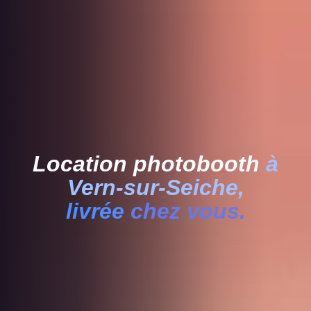
Location photobooth
à
Vern-sur-Seiche,
livrée
chez vous.