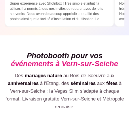
Super expérience avec Shotnbox ! Très simple et intuitif à
Nous 
utiliser, il a permis à tous nos invités de repartir avec de jolis
très b
souvenirs. Nous avons beaucoup apprécié la qualité des
Nous 
photos ainsi que la facilité d’installation et d’utilisation. Le
avons 
photobooth a été un vrai succès ! Une prestation que nous
parfai
recommandons sans hésitation :)
templa
Photobooth pour vos
événements à Vern-sur-Seiche
Des
mariages nature
au Bois de Soeuvre aux
💍
anniversaires
à l'Étang, des
séminaires
aux
fêtes
à
🎂
🏢
Vern-sur-Seiche : la Vegas Slim s'adapte à chaque
Mariage
🎉
Anniversaire
format. Livraison gratuite Vern-sur-Seiche et Métropole
🎊
Photobooth mariage Vern-sur-Seiche, cadre photo aux
Entreprise & séminaire
🥂
Photobooth anniversaire Vern-sur-Seiche : 30, 40, 50 ans,
couleurs des mariés
Soirée privée
rennaise.
Photobooth entreprise Vern-sur-Seiche, photobooth
impressions illimitées
Inauguration
Soirée déguisée, EVJF, crémaillère, fêtes entre amis à Vern-
séminaire Vern-sur-Seiche, animation B2B
Gala & cocktail VIP
VOIR LE PACK MARIAGE
Photobooth inauguration Vern-sur-Seiche : ouverture,
sur-Seiche
VOIR LE PACK ANNIVERSAIRE
Remise de prix, dîner d'affaires Centre, soirée VIP :
lancement produit, vernissage
VOIR LE PACK PRO
prestation premium