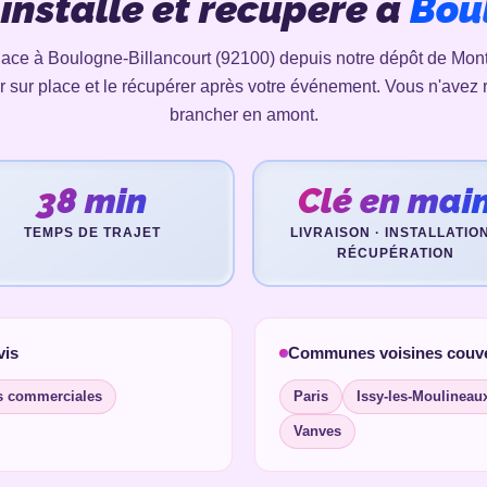
 installé et récupéré à
Bou
ace à Boulogne-Billancourt (92100) depuis notre dépôt de Montre
er sur place et le récupérer après votre événement. Vous n'avez r
brancher en amont.
38 min
Clé en mai
TEMPS DE TRAJET
LIVRAISON · INSTALLATION
RÉCUPÉRATION
vis
Communes voisines couv
s commerciales
Paris
Issy-les-Moulineau
Vanves