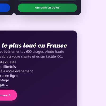
OBTENIR UN DEVIS
le plus loué en France
et événements : 600 tirages photo haute
able à votre charte et écran tactile XXL.
te qualité
 illimités
sé à votre événement
rie en ligne
intage
egas →
ornes