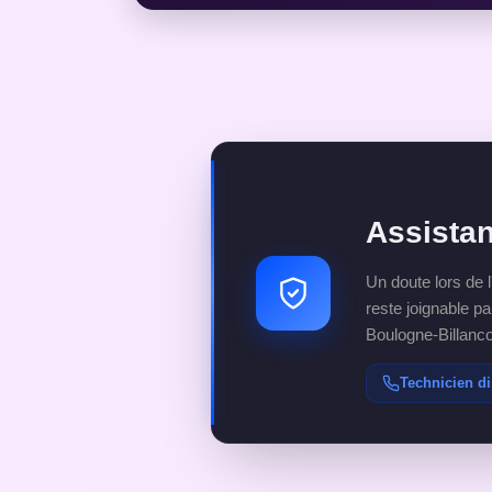
Assista
Un doute lors de l
reste joignable p
Boulogne-Billanco
Technicien di