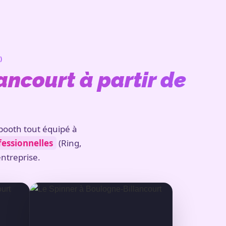
)
ncourt à partir de
obooth tout équipé à
fessionnelles
(Ring,
entreprise.