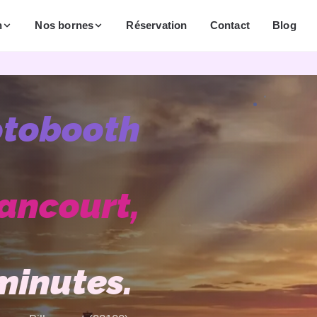
n
Nos bornes
Réservation
Contact
Blog
otobooth
ancourt,
minutes.