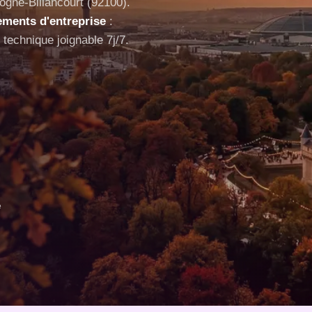
ogne-Billancourt (92100).
ements d'entreprise
:
technique joignable 7j/7.
e