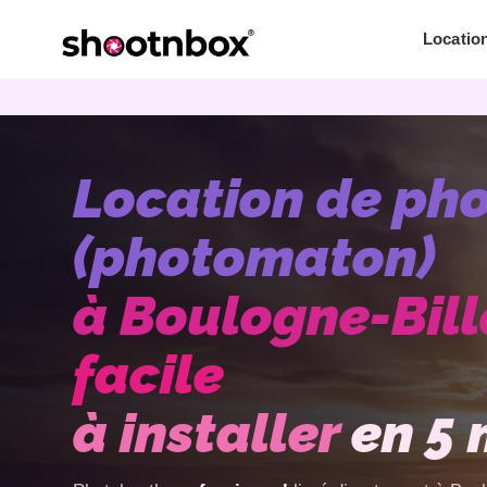
Accueil
›
Location de photobooth
›
Boulogne
Locatio
Location de ph
(photomaton)
à Boulogne-Bill
facile
à installer
en 5 