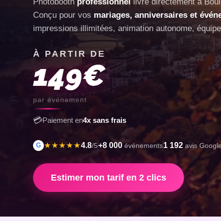
Photobooth
professionnel
livré directement à Boul
Conçu pour vos
mariages, anniversaires et évén
impressions illimitées, animation autonome, équipe 
À PARTIR DE
149€
par événement
💳
Paiement en
4x sans frais
★★★★★
4.8
+8 000
1 192
G
/5
événements
avis Googl
Estimer mon tarif en 2 clics