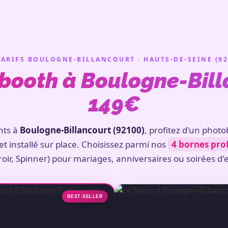
TARIFS BOULOGNE-BILLANCOURT · HAUTS-DE-SEINE (92
booth à Boulogne-Billa
149€
nts à
Boulogne-Billancourt (92100)
, profitez d'un phot
é et installé sur place. Choisissez parmi nos
4 bornes pro
oir, Spinner) pour mariages, anniversaires ou soirées d'
BEST-SELLER