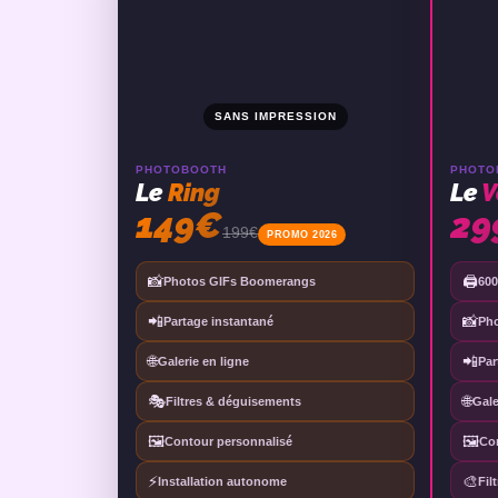
SANS IMPRESSION
PHOTOBOOTH
PHOTO
Le
Ring
Le
V
149€
29
199€
PROMO 2026
📸
🖨️
Photos GIFs Boomerangs
600
📲
📸
Partage instantané
Ph
🌐
📲
Galerie en ligne
Par
🎭
🌐
Filtres & déguisements
Gale
🖼️
🖼️
Contour personnalisé
Co
⚡
🎨
Installation autonome
Fil