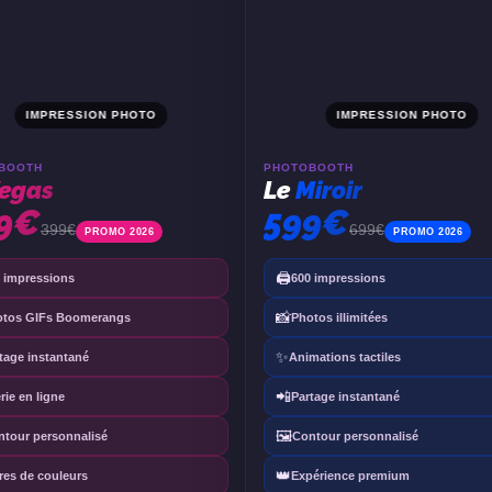
IMPRESSION PHOTO
IMPRESSION PHOTO
BOOTH
PHOTOBOOTH
egas
Le
Miroir
9€
599€
399€
699€
PROMO 2026
PROMO 2026
🖨️
 impressions
600 impressions
📸
otos GIFs Boomerangs
Photos illimitées
✨
tage instantané
Animations tactiles
📲
rie en ligne
Partage instantané
🖼️
ntour personnalisé
Contour personnalisé
👑
tres de couleurs
Expérience premium