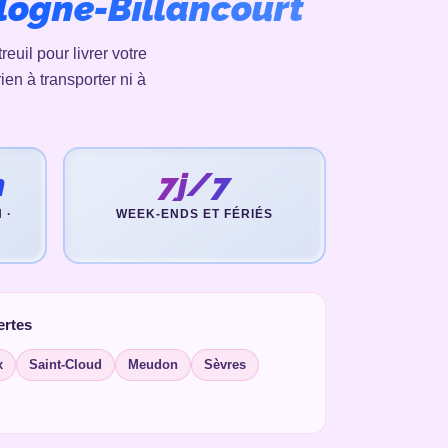
logne-Billancourt
uil pour livrer votre
ien à transporter ni à
n
7j/7
 ·
WEEK-ENDS ET FÉRIÉS
ertes
x
Saint-Cloud
Meudon
Sèvres