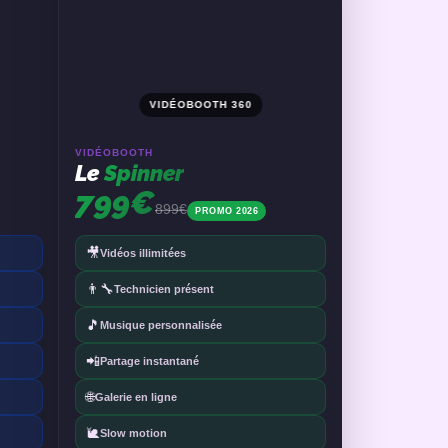
VIDÉOBOOTH 360
VIDÉOBOOTH
Le
Spinner
799€
899€
PROMO 2026
🎥
Vidéos illimitées
👨‍🔧
Technicien présent
🎵
Musique personnalisée
📲
Partage instantané
🌐
Galerie en ligne
🐌
Slow motion