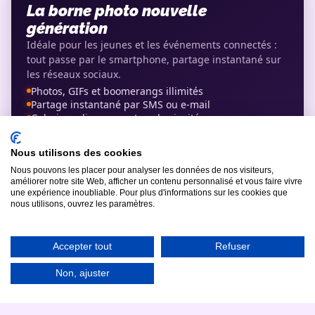
La borne photo nouvelle
génération
Idéale pour les jeunes et les événements connectés :
tout passe par le smartphone, partage instantané sur
les réseaux sociaux.
Photos, GIFs et boomerangs illimités
Partage instantané par SMS ou e-mail
Galerie en ligne pour tous les invités
Filtres et déguisements virtuels
Installation 100% autonome
Nous utilisons des cookies
Voir la fiche complète du Ring →
Nous pouvons les placer pour analyser les données de nos visiteurs,
améliorer notre site Web, afficher un contenu personnalisé et vous faire vivre
Comparer nos bornes photo
une expérience inoubliable. Pour plus d'informations sur les cookies que
nous utilisons, ouvrez les paramètres.
Accepter tout
Refuser
LE VEGAS · BEST-SELLER
Le photobooth le plus loué en
Non, ajuster
France
La référence des mariages et événements : 600 tirages