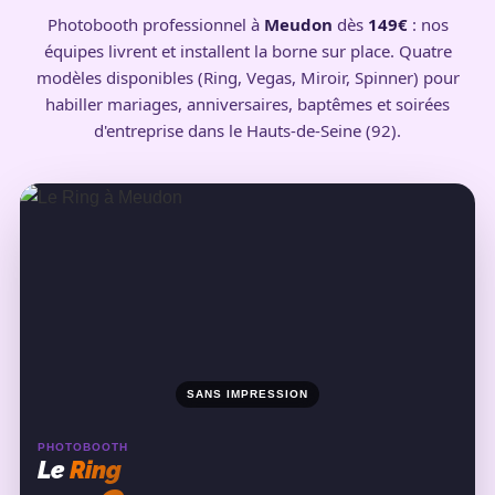
Photobooth professionnel à
Meudon
dès
149€
: nos
équipes livrent et installent la borne sur place. Quatre
modèles disponibles (Ring, Vegas, Miroir, Spinner) pour
habiller mariages, anniversaires, baptêmes et soirées
d'entreprise dans le Hauts-de-Seine (92).
SANS IMPRESSION
PHOTOBOOTH
Le
Ring