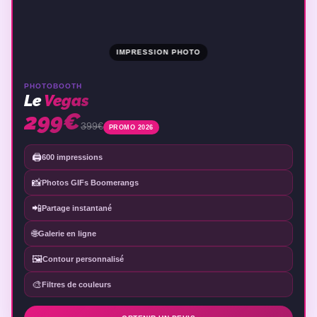
IMPRESSION PHOTO
PHOTOBOOTH
Le
Vegas
299€
399€
PROMO 2026
🖨️
600 impressions
📸
Photos GIFs Boomerangs
📲
Partage instantané
🌐
Galerie en ligne
🖼️
Contour personnalisé
🎨
Filtres de couleurs