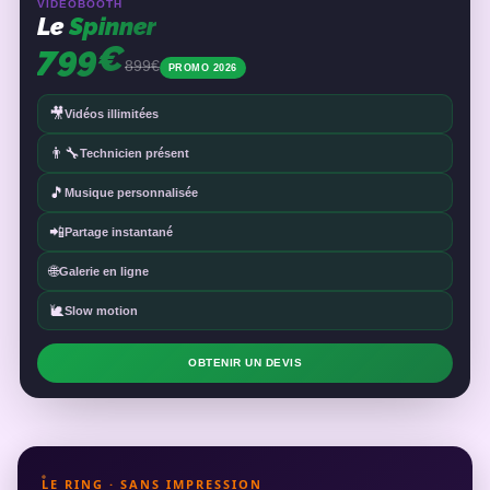
VIDÉOBOOTH
Le
Spinner
799€
899€
PROMO 2026
🎥
Vidéos illimitées
👨‍🔧
Technicien présent
🎵
Musique personnalisée
📲
Partage instantané
🌐
Galerie en ligne
🐌
Slow motion
OBTENIR UN DEVIS
LE RING · SANS IMPRESSION