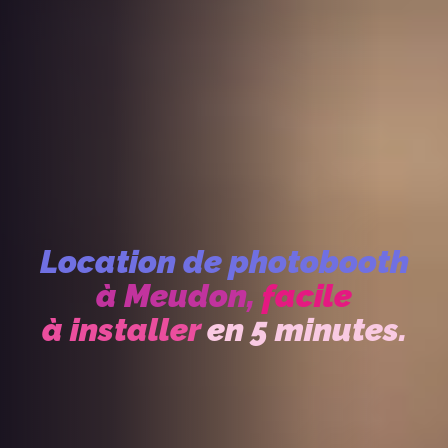
Location de photobooth
à Meudon,
facile
à installer
en 5 minutes.