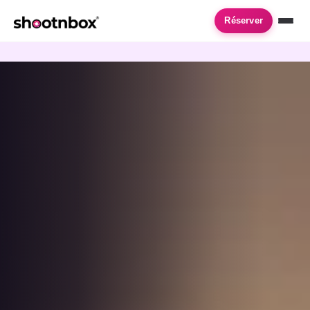
Accueil
›
Location de photobooth
›
Meudon
Réserver