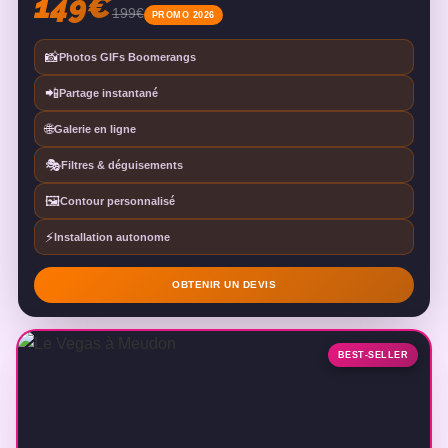
149€
199€
PROMO 2026
📸
Photos GIFs Boomerangs
📲
Partage instantané
🌐
Galerie en ligne
🎭
Filtres & déguisements
🖼️
Contour personnalisé
⚡
Installation autonome
OBTENIR UN DEVIS
BEST-SELLER