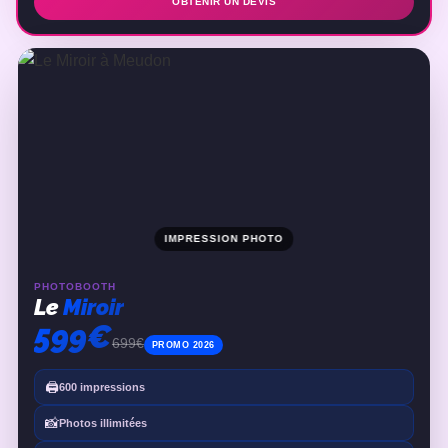
OBTENIR UN DEVIS
IMPRESSION PHOTO
PHOTOBOOTH
Le
Miroir
599€
699€
PROMO 2026
🖨️
600 impressions
📸
Photos illimitées