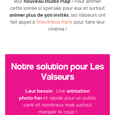
leur
nouveau studio Pulp
! Pour animer
cette soirée si spéciale pour eux et surtout
animer plus de 500 invités
, les Valseurs ont
fait appel à
Shootnbox Paris
pour faire leur
cinéma !
Notre solution pour Les
Valseurs
Leur besoin
: Une
animation
photo fun
et rapide pour un public
varié et nombreux mais surtout
marquer le coup !