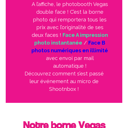
A l’affiche, le photobooth Vegas
double face ! C’est la borne
photo qui remportera tous les
prix avec l’originalité de ses
deux faces !
Face A impression
photo instantanée
/
Face B
photos numériques en illimité
avec envoi par mail
automatique !
Découvrez comment s’est passé
leur événement au micro de
Shootnbox !
Notre borne Vegas