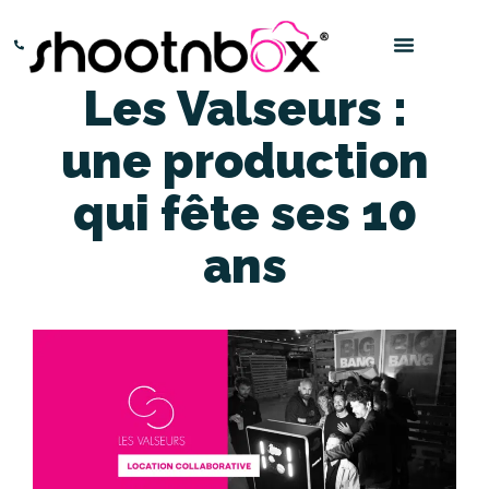
< Retour aux autres clients
Paris – 0145016666
Bordeaux – 0532969696
Les Valseurs :
une production
qui fête ses 10
ans