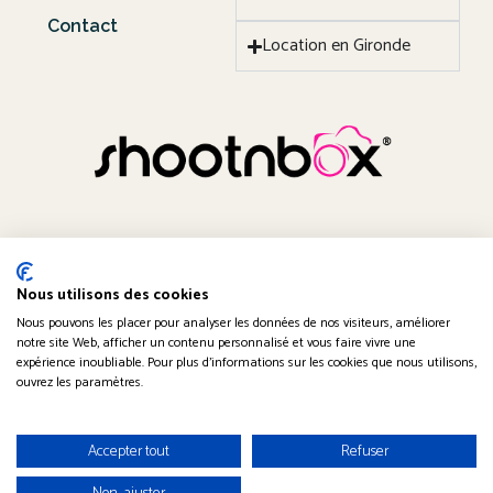
Contact
Location en Gironde
[brb_collection id=1021731]
Nous utilisons des cookies
Nous pouvons les placer pour analyser les données de nos visiteurs, améliorer
notre site Web, afficher un contenu personnalisé et vous faire vivre une
Obtenir un devis
expérience inoubliable. Pour plus d'informations sur les cookies que nous utilisons,
ouvrez les paramètres.
Accepter tout
Refuser
© 2019-2026 Shootnbox | Tous droits réservés |