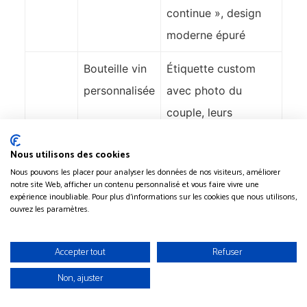
continue », design
moderne épuré
Bouteille vin
Étiquette custom
personnalisée
avec photo du
couple, leurs
prénoms et date de
Nous utilisons des cookies
mariage
Nous pouvons les placer pour analyser les données de nos visiteurs, améliorer
notre site Web, afficher un contenu personnalisé et vous faire vivre une
Coupes
Gravures inspiration
expérience inoubliable. Pour plus d'informations sur les cookies que nous utilisons,
ouvrez les paramètres.
médiévales
celtiques, fabriquées
en étain
à la main, parfaites
Accepter tout
Refuser
pour trinquer à leur
Non, ajuster
amour