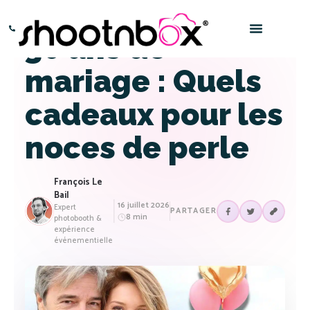
30 ans de
Paris – 0145016666
Bordeaux – 0532969696
mariage : Quels
cadeaux pour les
noces de perle
François Le
Bail
16 juillet 2026
Expert
PARTAGER
8 min
photobooth &
expérience
événementielle