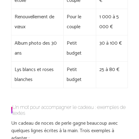
étoilé
couple
€
Renouvellement de
Pour le
1 000 à 5
vœux
couple
000 €
Album photo des 30
Petit
30 à 100 €
ans
budget
Lys blancs et roses
Petit
25 à 80 €
blanches
budget
Un mot pour accompagner le cadeau : exemples de
textes
Un cadeau de noces de perle gagne beaucoup avec
quelques lignes écrites à la main. Trois exemples à
adapter :