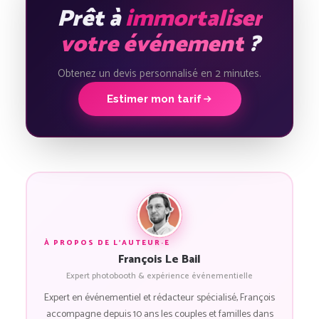
Prêt à
immortaliser
votre événement
?
Obtenez un devis personnalisé en 2 minutes.
Estimer mon tarif
À PROPOS DE L'AUTEUR·E
François Le Bail
Expert photobooth & expérience événementielle
Expert en événementiel et rédacteur spécialisé, François
accompagne depuis 10 ans les couples et familles dans