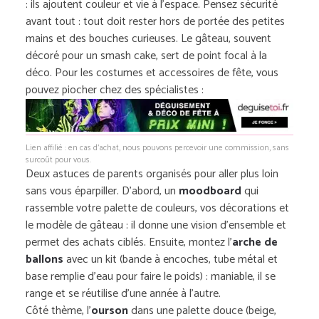
: ils ajoutent couleur et vie à l’espace. Pensez sécurité
avant tout : tout doit rester hors de portée des petites
mains et des bouches curieuses. Le gâteau, souvent
décoré pour un smash cake, sert de point focal à la
déco. Pour les costumes et accessoires de fête, vous
pouvez piocher chez des spécialistes :
Lien affilié : en cas d’achat, nous pouvons percevoir une commission, sans
surcoût pour vous.
Deux astuces de parents organisés pour aller plus loin
sans vous éparpiller. D’abord, un
moodboard
qui
rassemble votre palette de couleurs, vos décorations et
le modèle de gâteau : il donne une vision d’ensemble et
permet des achats ciblés. Ensuite, montez l’
arche de
ballons
avec un kit (bande à encoches, tube métal et
base remplie d’eau pour faire le poids) : maniable, il se
range et se réutilise d’une année à l’autre.
Côté thème, l’
ourson
dans une palette douce (beige,