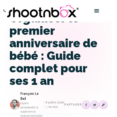
Organiser le
Paris – 0145016666
Bordeaux – 0532969696
premier
anniversaire de
bébé : Guide
complet pour
ses 1 an
François Le
Bail
8 juillet 2026
Expert
PARTAGER
10 min
photobooth &
expérience
événementielle