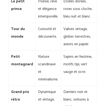
Le petit
Poésie, rêve
Étoiles dorées,
prince
et élégance
roses sous cloche,
intemporelle.
bleu nuit et blanc.
Tour du
Curiosité et
Valises vintage,
monde
découverte.
globes terrestres,
avions en papier.
Petit
Nature
Sapins en feutrine,
montagnard
scandinave
motifs tipi, vert
et
sauge et ocre.
minimalisme.
Grand prix
Dynamique
Damiers noir et
rétro
et vintage.
blanc, voitures à