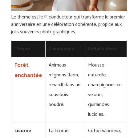
Le thème est le fil conducteur qui transforme le premier
anniversaire en une célébration cohérente, propice aux
jolis souvenirs photographiques.
Thème
L’ambiance
Détails déco
Animaux
Mousse
Forêt
mignons (faon,
naturelle,
enchantée
renard) dans un
champignons en
sous-bois
velours,
poudré.
guirlandes
lucioles.
Licorne
La licorne
Coton vaporeux,