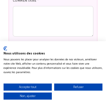
COMMENTAIRE
*
NOM
*
Nous utilisons des cookies
Nous pouvons les placer pour analyser les données de nos visiteurs, améliorer
notre site Web, afficher un contenu personnalisé et vous faire vivre une
expérience inoubliable. Pour plus d'informations sur les cookies que nous utilisons,
E-MAIL
*
ouvrez les paramètres.
Accepter tout
Refuser
SITE WEB
Non, ajuster