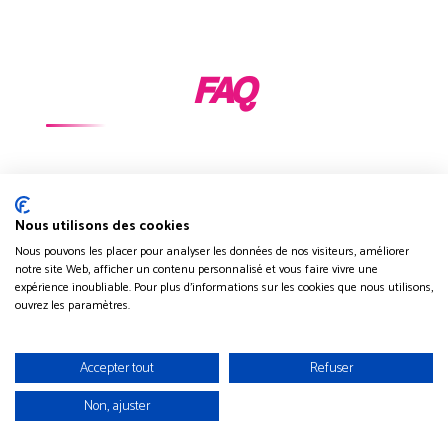
FAQ
Comment animer une soirée
Nous utilisons des cookies
Halloween?
Nous pouvons les placer pour analyser les données de nos visiteurs, améliorer
notre site Web, afficher un contenu personnalisé et vous faire vivre une
Comment faire une activité
expérience inoubliable. Pour plus d'informations sur les cookies que nous utilisons,
Halloween?
ouvrez les paramètres.
Quel jeu peut-on faire pour
Halloween?
Accepter tout
Refuser
Comment se mettre dans
l'ambiance Halloween au bureau?
Non, ajuster
Comment organiser une Halloween