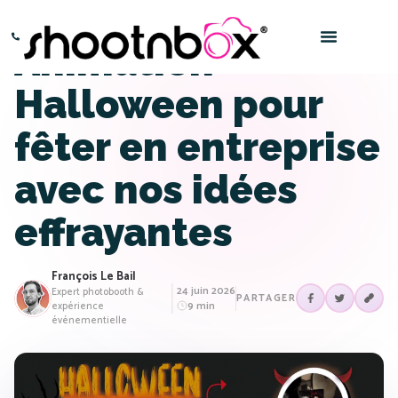
Animation
Paris – 0145016666
Bordeaux – 0532969696
Halloween pour
fêter en entreprise
avec nos idées
effrayantes
François Le Bail
24 juin 2026
Expert photobooth &
PARTAGER
9 min
expérience
événementielle