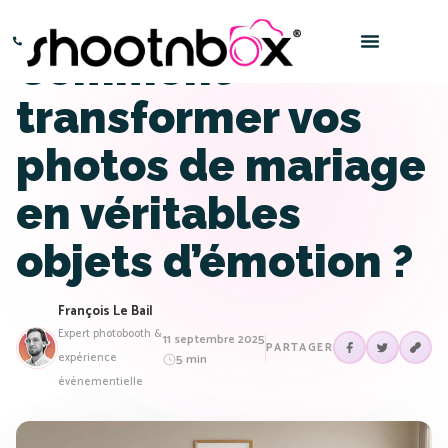
Comment
Paris – 0145016666
Bordeaux – 0532969696
transformer vos
photos de mariage
en véritables
objets d’émotion ?
François Le Bail
Expert photobooth &
11 septembre 2025
PARTAGER
expérience
5 min
événementielle