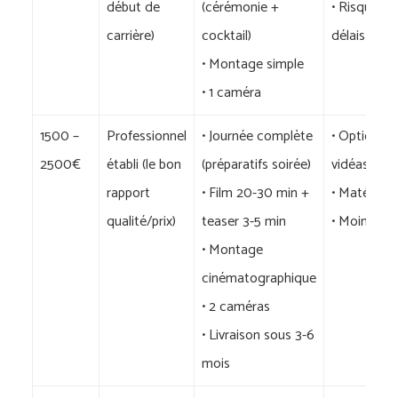
début de
(cérémonie +
• Risque de
carrière)
cocktail)
délais
• Montage simple
• 1 caméra
1500 –
Professionnel
• Journée complète
• Options l
2500€
établi (le bon
(préparatifs soirée)
vidéaste)
rapport
• Film 20-30 min +
• Matériel
qualité/prix)
teaser 3-5 min
• Moins de 
• Montage
cinématographique
• 2 caméras
• Livraison sous 3-6
mois