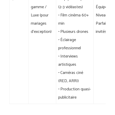
gamme /
(2-3 vidéastes)
Équipe co
Luxe (pour
• Film cinéma 60+
Niveau qua
mariages
min
Parfait po
d’exception)
• Plusieurs drones
invités
• Éclairage
professionnel
• Interviews
artistiques
• Caméras ciné
(RED, ARRI)
• Production quasi-
publicitaire