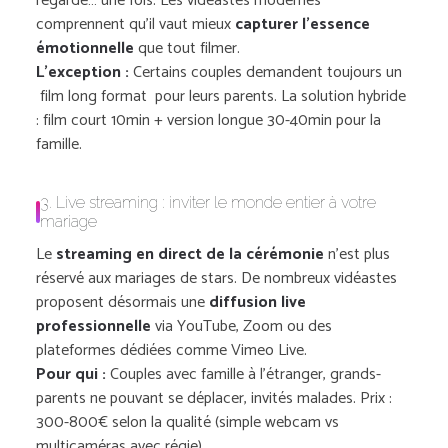
regardé… une fois. Les vidéastes modernes
comprennent qu’il vaut mieux
capturer l’essence
émotionnelle
que tout filmer.
L’exception :
Certains couples demandent toujours un
film long format pour leurs parents. La solution hybride
: film court 10min + version longue 30-40min pour la
famille.
3. Live streaming : inviter le monde entier à votre
mariage
Le
streaming en direct de la cérémonie
n’est plus
réservé aux mariages de stars. De nombreux vidéastes
proposent désormais une
diffusion live
professionnelle
via YouTube, Zoom ou des
plateformes dédiées comme Vimeo Live.
Pour qui :
Couples avec famille à l’étranger, grands-
parents ne pouvant se déplacer, invités malades. Prix :
300-800€ selon la qualité (simple webcam vs
multicaméras avec régie).