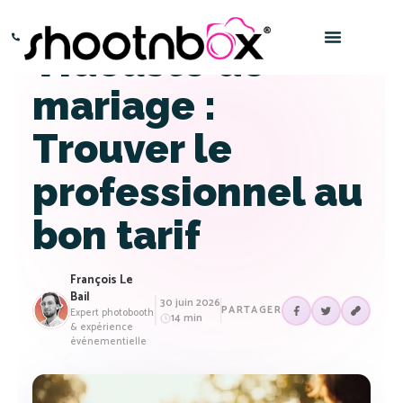
Vidéaste de
Paris – 0145016666
Bordeaux – 0532969696
mariage :
Trouver le
professionnel au
bon tarif
François Le
Bail
30 juin 2026
PARTAGER
Expert photobooth
14 min
& expérience
événementielle