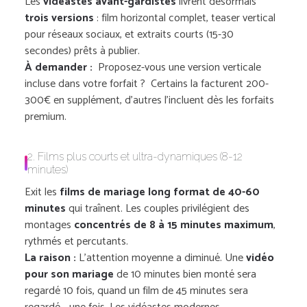
Les
vidéastes avant-gardistes
livrent désormais
trois versions
: film horizontal complet, teaser vertical
pour réseaux sociaux, et extraits courts (15-30
secondes) prêts à publier.
À demander :
Proposez-vous une version verticale
incluse dans votre forfait ? Certains la facturent 200-
300€ en supplément, d’autres l’incluent dès les forfaits
premium.
2. Films plus courts et ultra-dynamiques (8-12
minutes)
Exit les
films de mariage long format de 40-60
minutes
qui traînent. Les couples privilégient des
montages
concentrés de 8 à 15 minutes maximum
,
rythmés et percutants.
La raison :
L’attention moyenne a diminué. Une
vidéo
pour son mariage
de 10 minutes bien monté sera
regardé 10 fois, quand un film de 45 minutes sera