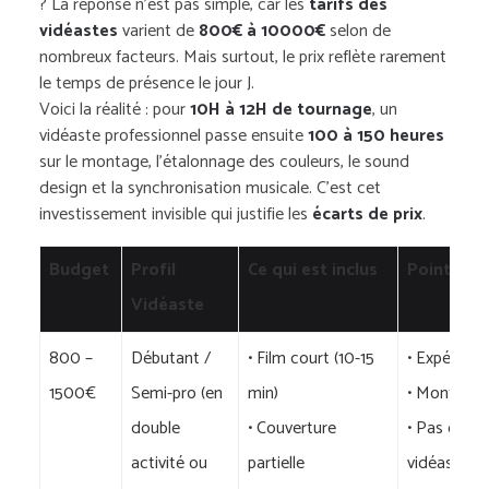
? La réponse n’est pas simple, car les
tarifs des
vidéastes
varient de
800€ à 10000€
selon de
nombreux facteurs. Mais surtout, le prix reflète rarement
le temps de présence le jour J.
Voici la réalité : pour
10H à 12H de tournage
, un
vidéaste professionnel passe ensuite
100 à 150 heures
sur le montage, l’étalonnage des couleurs, le sound
design et la synchronisation musicale. C’est cet
investissement invisible qui justifie les
écarts de prix
.
Budget
Profil
Ce qui est inclus
Points d’
Vidéaste
800 –
Débutant /
• Film court (10-15
• Expérienc
1500€
Semi-pro (en
min)
• Montage 
double
• Couverture
• Pas d’opt
activité ou
partielle
vidéaste)