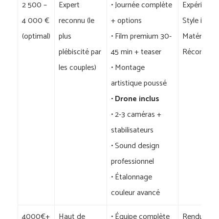
2 500 –
Expert
• Journée complète
Expérience 
4 000 €
reconnu (le
+ options
Style identi
(optimal)
plus
• Film premium 30-
Matériel h
plébiscité par
45 min + teaser
Récompens
les couples)
• Montage
artistique poussé
•
Drone inclus
• 2-3 caméras +
stabilisateurs
• Sound design
professionnel
• Étalonnage
couleur avancé
4000€+
Haut de
• Équipe complète
Rendu exce