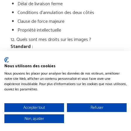
Délai de livraison ferme
Conditions d’annulation des deux côtés
Clause de force majeure
Propriété intellectuelle
12. Quels sont mes droits sur les images ?
Standard :
Vous avez un droit d’usage privé illimité
Le vidéaste garde les droits d’auteur (portfolio,
Nous utilisons des cookies
site web)
Nous pouvons les placer pour analyser les données de nos visiteurs, améliorer
À clarifier :
« Puis-je publier le film sur
notre site Web, afficher un contenu personnalisé et vous faire vivre une
expérience inoubliable. Pour plus d'informations sur les cookies que nous utilisons,
YouTube/Facebook/Instagram ? » La plupart acceptent
ouvrez les paramètres.
avec un crédit (tag @nomduvidéaste).
Accepter tout
Refuser
Aspects Techniques
Non, ajuster
13. Comment capturez-vous le son (vœux, discours) ?
LE POINT CRUCIAL.
Le son représente 50% de