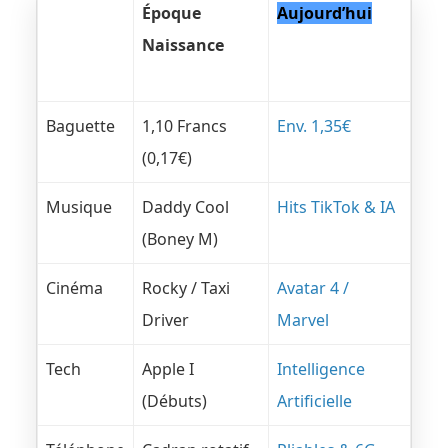
Catégorie
Époque
Aujourd’hui
Naissance
En 2026 (50 ans)
En 1976
Baguette
1,10 Francs
Env. 1,35€
(0,17€)
Musique
Daddy Cool
Hits TikTok & IA
(Boney M)
Cinéma
Rocky / Taxi
Avatar 4 /
Driver
Marvel
Tech
Apple I
Intelligence
(Débuts)
Artificielle