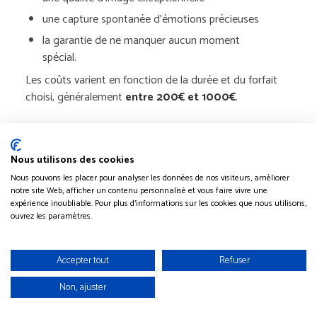
une capture spontanée d’émotions précieuses
la garantie de ne manquer aucun moment
spécial.
Les coûts varient en fonction de la durée et du forfait
choisi, généralement
entre 200€ et 1000€
.
Voeux de vos amis en vidéo pour les 50 ans
Nous utilisons des cookies
Immortalisez
chaleureux de vos proches
les vœux
Nous pouvons les placer pour analyser les données de nos visiteurs, améliorer
avec une vidéo personnalisée pour
l’anniversaire des
notre site Web, afficher un contenu personnalisé et vous faire vivre une
50 ans
. Pour filmer, il faut utiliser un smartphone ou une
expérience inoubliable. Pour plus d'informations sur les cookies que nous utilisons,
caméra. Demandez ensuite à chaque invité de partager
ouvrez les paramètres.
un message sincère devant l’objectif.
Pour un résultat professionnel, vous pouvez
engager un
Accepter tout
Refuser
vidéaste expérimenté
. Ils assureront un montage
impeccable, intégrant musique, transitions et effets
Non, ajuster
spéciaux. Des plateformes telles que Fiverr ou Malt