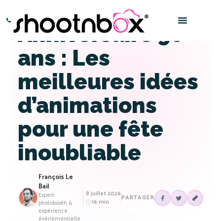
Anniversaire 50
Paris – 0145016666
Bordeaux – 0532969696
ans : Les
meilleures idées
d’animations
pour une fête
inoubliable
François Le
Bail
8 juillet 2026
Expert
PARTAGER
16 min
photobooth &
expérience
événementielle