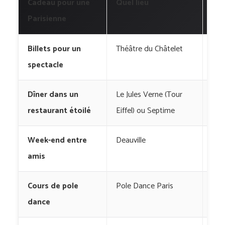
Cadeau pour une
Quel lieu
Bu
Parisienne
Billets pour un
Théâtre du Châtelet
50 
spectacle
eur
Dîner dans un
Le Jules Verne (Tour
150
restaurant étoilé
Eiffel) ou Septime
eur
Week-end entre
Deauville
300
amis
eur
Cours de pole
Pole Dance Paris
30 
dance
eur