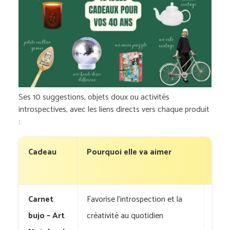
Ses 10 suggestions, objets doux ou activités
introspectives, avec les liens directs vers chaque produit
:
Cadeau
Pourquoi elle va aimer
Où l
trou
Carnet
Favorise l’introspection et la
My 
bujo – Art
créativité au quotidien
Day