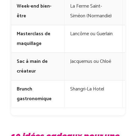
Week-end bien-
La Ferme Saint-
400
être
Siméon (Normandie)
eur
Masterclass de
Lancôme ou Guerlain
100
maquillage
eur
Sac à main de
Jacquemus ou Chloé
400
créateur
500
Brunch
Shangri-La Hotel
100
gastronomique
eur