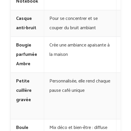
Notebook
Casque
Pour se concentrer et se
Sou
anti-bruit
couper du bruit ambiant
Bougie
Crée une ambiance apaisante à
Dip
parfumée
la maison
Ambre
Petite
Personnalisée, elle rend chaque
Les
cuillère
pause café unique
Peti
gravée
Cuil
de J
Boule
Mix déco et bien-être : diffuse
Ama