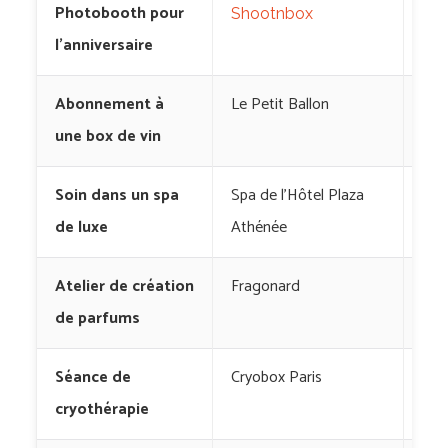
Photobooth pour
149
Shootnbox
l’anniversaire
eur
Abonnement à
Le Petit Ballon
20 
une box de vin
eur
Soin dans un spa
Spa de l’Hôtel Plaza
150
de luxe
Athénée
eur
Atelier de création
Fragonard
80 
de parfums
eur
Séance de
Cryobox Paris
50 
cryothérapie
eur