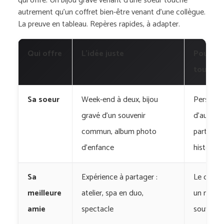
qui offre. Un bijou gravé venant d’une soeur touche
autrement qu’un coffret bien-être venant d’une collègue.
La preuve en tableau. Repères rapides, à adapter.
Qui offre
L’idée juste
Pourquo
touche
Sa soeur
Week-end à deux, bijou
Personn
gravé d’un souvenir
d’autre n
commun, album photo
partage 
d’enfance
histoire
Sa
Expérience à partager :
Le cadea
meilleure
atelier, spa en duo,
un nouve
amie
spectacle
souvenir