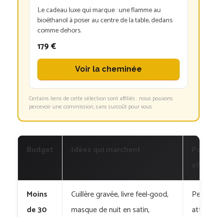
Le cadeau luxe qui marque : une flamme au
bioéthanol à poser au centre de la table, dedans
comme dehors.
179 €
Voir la cheminée
Certains liens de cette sélection sont affiliés : nous pouvons
percevoir une commission, sans surcoût pour vous.
Budget
Idées qui marchent
Pour q
effet
Moins
Cuillère gravée, livre feel-good,
Petit c
de 30
masque de nuit en satin,
attenti