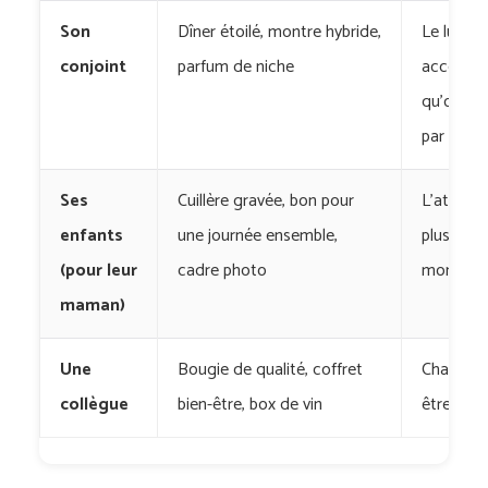
Son
Dîner étoilé, montre hybride,
Le luxe
conjoint
parfum de niche
accessibl
qu’on la 
par coeu
Ses
Cuillère gravée, bon pour
L’attenti
enfants
une journée ensemble,
plus que 
(pour leur
cadre photo
montant
maman)
Une
Bougie de qualité, coffret
Chaleure
collègue
bien-être, box de vin
être trop