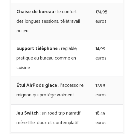
Chaise de bureau
: le confort
174,95
Sk
des longues sessions, télétravail
euros
Rib
ou jeu
Support téléphone
: réglable,
14,99
Su
pratique au bureau comme en
euros
Ug
cuisine
Étui AirPods glace
: l’accessoire
17,99
Boî
mignon qui protège vraiment
euros
El
Jeu Switch
: un road trip narratif
18,49
Op
mère-fille, doux et contemplatif
euros
Ro