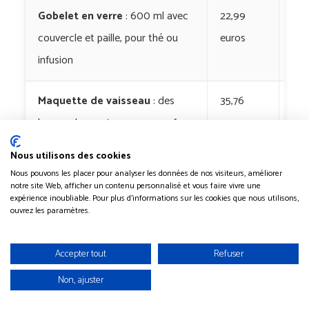
Gobelet en verre
: 600 ml avec
22,99
Bl
couvercle et paille, pour thé ou
euros
60
infusion
Maquette de vaisseau
: des
35,76
US
heures de montage pour une fan
euros
Ent
de Star Trek
Nous utilisons des cookies
Nous pouvons les placer pour analyser les données de nos visiteurs, améliorer
Boîte de rangement Lego
:
17,99
Têt
notre site Web, afficher un contenu personnalisé et vous faire vivre une
expérience inoubliable. Pour plus d'informations sur les cookies que nous utilisons,
déco et pratique sur une étagère
euros
ouvrez les paramètres.
de bureau
Accepter tout
Refuser
Non, ajuster