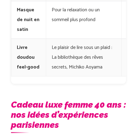
Masque
Pour la relaxation ou un
H&
de nuit en
sommeil plus profond
satin
Livre
Le plaisir de lire sous un plaid :
J’ai 
doudou
La bibliothèque des rêves
feel-good
secrets, Michiko Aoyama
Cadeau luxe femme 40 ans :
nos idées d’expériences
parisiennes