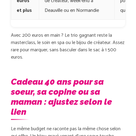
euros
de créateur, week-end à
pour un
et plus
Deauville ou en Normandie
qui co
Avec 200 euros en main ? Le trio gagnant reste la
masterclass, le soin en spa ou le bijou de créateur. Assez
rare pour marquer, sans basculer dans le sac à 1 500
euros.
Cadeau 40 ans pour sa
soeur, sa copine ou sa
maman : ajustez selon le
lien
Le même budget ne raconte pas la même chose selon