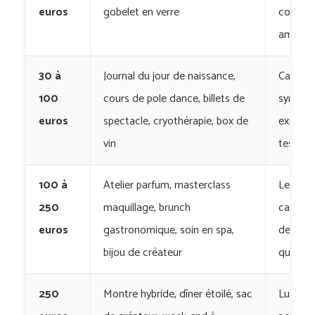
euros
gobelet en verre
collègu
amie
30 à
Journal du jour de naissance,
Cadeau
100
cours de pole dance, billets de
symboli
euros
spectacle, cryothérapie, box de
expérie
vin
tester
100 à
Atelier parfum, masterclass
Le beau
250
maquillage, brunch
cadeau
euros
gastronomique, soin en spa,
de 200
bijou de créateur
qui ma
250
Montre hybride, dîner étoilé, sac
Luxe a