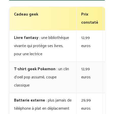
Cadeau geek
Prix
Où 
constaté
tro
Livre fantasy
: une bibliothèque
12,99
Le l
vivante qui protège ses livres,
euros
ref
pour une lectrice
brûl
T-shirt geek Pokemon
: un clin
12,99
T-s
d’oeil pop assumé, coupe
euros
Uni
classique
Batterie externe
: plus jamais de
29,99
Bat
téléphone à plat en déplacement
euros
An