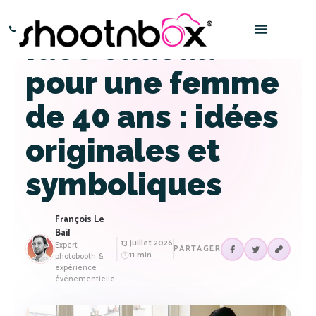
Idée cadeau
Paris – 0145016666
Bordeaux – 0532969696
pour une femme
de 40 ans : idées
originales et
symboliques
François Le
Bail
13 juillet 2026
Expert
PARTAGER
11 min
photobooth &
expérience
événementielle