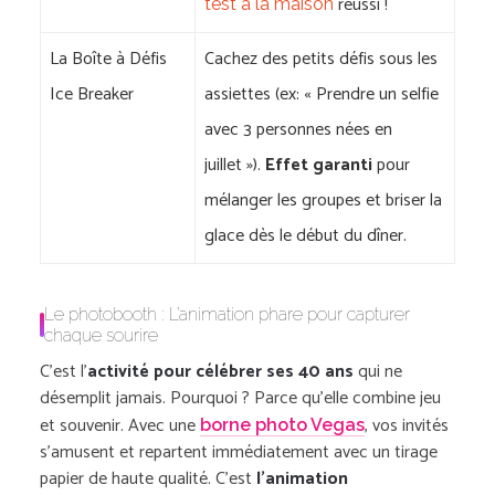
réussi !
test à la maison
La Boîte à Défis
Cachez des petits défis sous les
Ice Breaker
assiettes (ex:
« Prendre un selfie
avec 3 personnes nées en
juillet »
).
Effet garanti
pour
mélanger les groupes et briser la
glace dès le début du dîner.
Le photobooth : L’animation phare pour capturer
chaque sourire
C’est l’
activité pour célébrer ses 40 ans
qui ne
désemplit jamais. Pourquoi ? Parce qu’elle combine jeu
et souvenir. Avec une
, vos invités
borne photo Vegas
s’amusent et repartent immédiatement avec un tirage
papier de haute qualité. C’est
l’animation