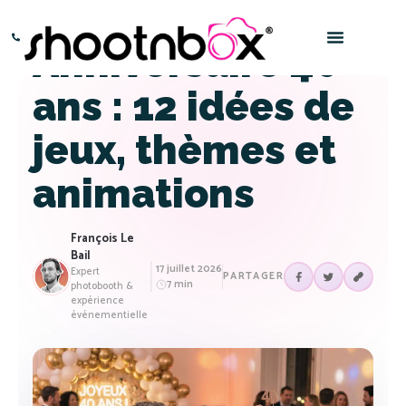
Anniversaire 40
Paris – 0145016666
Bordeaux – 0532969696
ans : 12 idées de
jeux, thèmes et
animations
François Le
Bail
17 juillet 2026
Expert
PARTAGER
7 min
photobooth &
expérience
événementielle